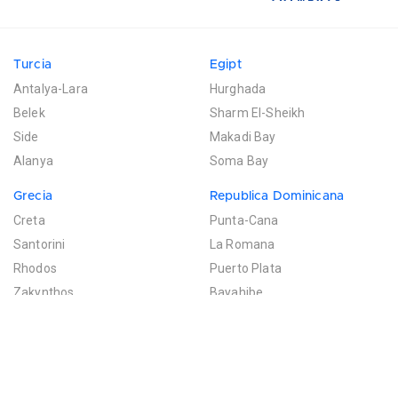
Turcia
Egipt
Antalya-Lara
Hurghada
Belek
Sharm El-Sheikh
Side
Makadi Bay
Alanya
Soma Bay
Grecia
Republica Dominicana
Creta
Punta-Cana
Santorini
La Romana
Rhodos
Puerto Plata
Zakynthos
Bayahibe
Mexic
Mauritius
Riviera Maya
Poste de Flacq
Filtreaza rezultatele
Cancun
Bel Ombre