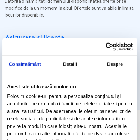
Datorita dinamicitatii domeniului disponibilitatea ofertelor se
modifica de la un moment la altul. Ofertele sunt valabile in limita
locurilor disponibile.
Asigurare si licenta
Agentia Travel Matters functioneaza sub Licenta de Turism nr.
1086 / 03.03.2025
Consimțământ
Detalii
Despre
Agentia Travel Matters este asigurata la Omniasig cu Polita
Seria I - Numarul 56861/ Valabilitate 12 luni – de la 06.02.2026 –
05.02.2027
Acest site utilizează cookie-uri
Licenta de turism
Asigurare
Folosim cookie-uri pentru a personaliza conținutul și
anunțurile, pentru a oferi funcții de rețele sociale și pentru
a analiza traficul. De asemenea, le oferim partenerilor de
rețele sociale, de publicitate și de analize informații cu
privire la modul în care folosiți site-ul nostru. Aceștia le
pot combina cu alte informații oferite de dvs. sau culese