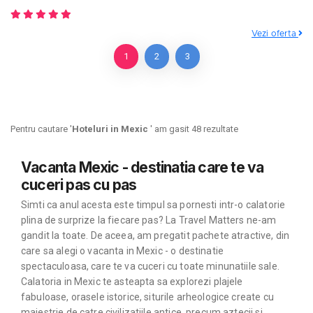
Vezi oferta
1
2
3
Pentru cautare '
Hoteluri in Mexic
' am gasit 48 rezultate
Vacanta Mexic - destinatia care te va
cuceri pas cu pas
Simti ca anul acesta este timpul sa pornesti intr-o calatorie
plina de surprize la fiecare pas? La Travel Matters ne-am
gandit la toate. De aceea, am pregatit pachete atractive, din
care sa alegi o vacanta in Mexic - o destinatie
spectaculoasa, care te va cuceri cu toate minunatiile sale.
Calatoria in Mexic te asteapta sa explorezi plajele
fabuloase, orasele istorice, siturile arheologice create cu
maiestrie de catre civilizatiile antice, precum aztecii si