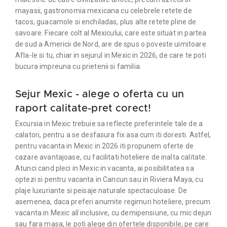
mayasii, gastronomia mexicana cu celebrele retete de
tacos, guacamole si enchiladas, plus alte retete pline de
savoare. Fiecare colt al Mexicului, care este situat in partea
de sud a Americii de Nord, are de spus o poveste uimitoare.
Afla-le si tu, chiar in sejurul in Mexic in 2026, de care te poti
bucura impreuna cu prietenii si familia.
Sejur Mexic - alege o oferta cu un
raport calitate-pret corect!
Excursia in Mexic trebuie sa reflecte preferintele tale de a
calatori, pentru a se desfasura fix asa cum iti doresti. Astfel,
pentru vacanta in Mexic in 2026 iti propunem oferte de
cazare avantajoase, cu facilitati hoteliere de inalta calitate.
Atunci cand pleci in Mexic in vacanta, ai posibilitatea sa
optezi si pentru vacanta in Cancun sau in Riviera Maya, cu
plaje luxuriante si peisaje naturale spectaculoase. De
asemenea, daca preferi anumite regimuri hoteliere, precum
vacanta in Mexic all inclusive, cu demipensiune, cu mic dejun
sau fara masa, le poti alege din ofertele disponibile, pe care