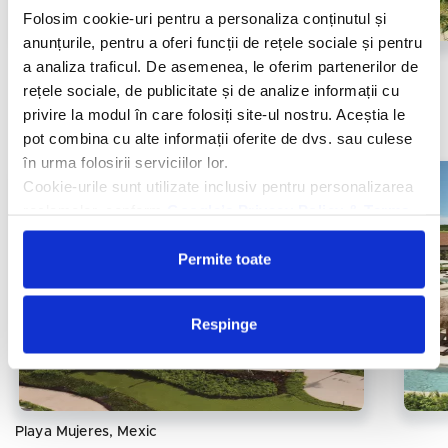
Folosim cookie-uri pentru a personaliza conținutul și
anunțurile, pentru a oferi funcții de rețele sociale și pentru
Cancun, Mexic
a analiza traficul. De asemenea, le oferim partenerilor de
rețele sociale, de publicitate și de analize informații cu
Dreams Natura Resort & Spa
privire la modul în care folosiți site-ul nostru. Aceștia le
pot combina cu alte informații oferite de dvs. sau culese
Vezi oferta
în urma folosirii serviciilor lor.
Cookie-urile sunt utilizate inclusiv pentru personalizarea
reclamelor, conform
Google’s Privacy Policy & Terms
Permite toate
Respinge
Playa Mujeres, Mexic