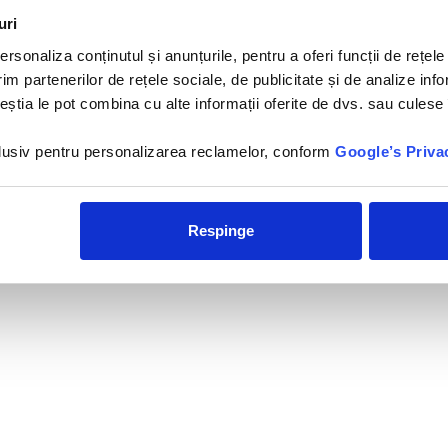
istanta
uri
rsonaliza conținutul și anunțurile, pentru a oferi funcții de rețele
im partenerilor de rețele sociale, de publicitate și de analize info
ceștia le pot combina cu alte informații oferite de dvs. sau culese î
×
Trakia Plaza - 4*
Hotelul Trakia Plaza 4 * se
nclusiv pentru personalizarea reclamelor, conform
Google’s Priva
afla situat la 500 m de centrul
statiunii Sunny Beach si la 130
m de...
Respinge