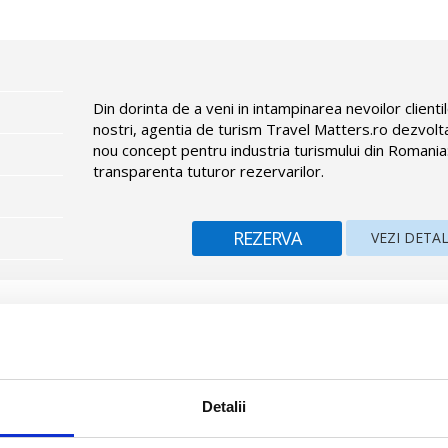
Din dorinta de a veni in intampinarea nevoilor clienti
nostri, agentia de turism Travel Matters.ro dezvolt
nou concept pentru industria turismului din Romania
transparenta tuturor rezervarilor.
REZERVA
VEZI DETAL
entrul statiunii Sunny Beach si la 130 m de plaja. Hotelul are 9 etaje, 
Detalii
tel