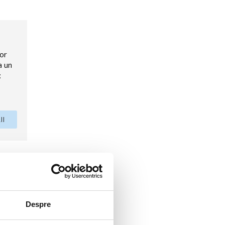
lor
a un
:
II
2 lifturi
Despre