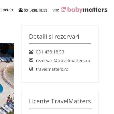
Contact
031.438.18.53
Visit
Detalii si rezervari
031.438.18.53
rezervari@travelmatters.ro
travelmatters.ro
Licente TravelMatters