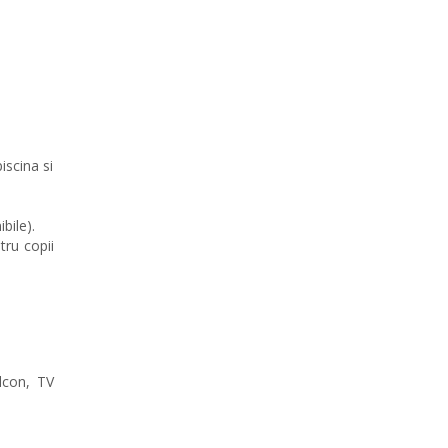
iscina si
bile).
tru copii
lcon, TV