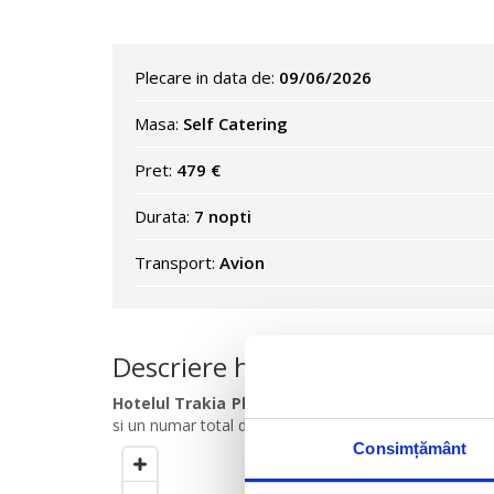
Plecare in data de:
09/06/2026
Masa:
Self Catering
Pret:
479 €
Durata:
7 nopti
Transport:
Avion
Descriere hotel
Hotelul Trakia Plaza 4 *
se afla situat la 500 m de c
si un numar total de 174 de camere.
Consimțământ
Cercul este setat la
500
m
de ho