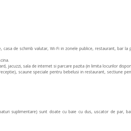
e, casa de schimb valutar, Wi-Fi in zonele publice, restaurant, bar la p
scina.
d, jacuzzi, sala de internet si parcare pazita (in limita locurilor disponi
 receptie), scaune speciale pentru bebelusi in restaurant, sectiune pen
paturi suplimentare) sunt doate cu baie cu dus, uscator de par, ba