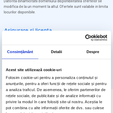
Datorita dinamicitatii domeniului disponibilitatea ofertelor se
modifica de la un moment la altul. Ofertele sunt valabile in limita
locurilor disponibile.
Asigurare si licenta
Agentia Travel Matters functioneaza sub Licenta de Turism nr.
1086 / 03.03.2025
Consimțământ
Detalii
Despre
Agentia Travel Matters este asigurata la Omniasig cu Polita
Seria I - Numarul 56861/ Valabilitate 12 luni – de la 06.02.2026 –
05.02.2027
Acest site utilizează cookie-uri
Licenta de turism
Asigurare
Folosim cookie-uri pentru a personaliza conținutul și
anunțurile, pentru a oferi funcții de rețele sociale și pentru
a analiza traficul. De asemenea, le oferim partenerilor de
rețele sociale, de publicitate și de analize informații cu
privire la modul în care folosiți site-ul nostru. Aceștia le
pot combina cu alte informații oferite de dvs. sau culese