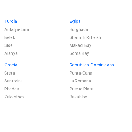
Turcia
Egipt
Antalya-Lara
Hurghada
Belek
Sharm El-Sheikh
Side
Makadi Bay
Alanya
Soma Bay
Grecia
Republica Dominicana
Creta
Punta-Cana
Santorini
La Romana
Rhodos
Puerto Plata
Zakynthos
Bayahibe
Mexic
Mauritius
Riviera Maya
Poste de Flacq
Filtreaza rezultatele
Cancun
Bel Ombre