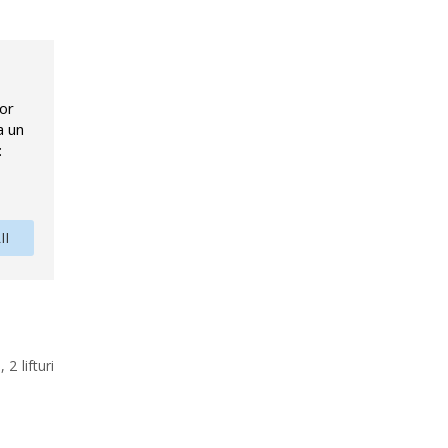
lor
a un
:
II
2 lifturi