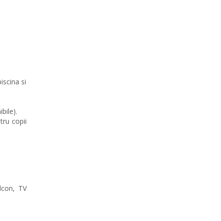
iscina si
bile).
tru copii
lcon, TV