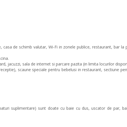
e, casa de schimb valutar, Wi-Fi in zonele publice, restaurant, bar la p
scina.
d, jacuzzi, sala de internet si parcare pazita (in limita locurilor disponi
 receptie), scaune speciale pentru bebelusi in restaurant, sectiune pen
paturi suplimentare) sunt doate cu baie cu dus, uscator de par, ba