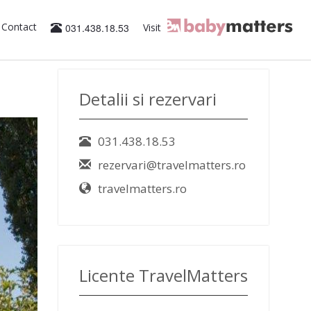
Contact
031.438.18.53
Visit
Detalii si rezervari
031.438.18.53
rezervari@travelmatters.ro
travelmatters.ro
Licente TravelMatters