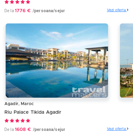
De la
1776 €
/persoana/sejur
Vezi oferta
Agadir, Maroc
Riu Palace Tikida Agadir
De la
1608 €
/persoana/sejur
Vezi oferta