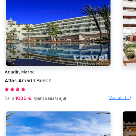
Agadir, Maroc
Atlas Amadil Beach
De la
1036 €
/persoana/sejur
Vezi oferta