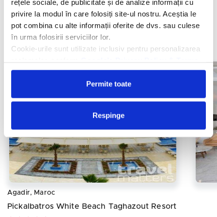
rețele sociale, de publicitate și de analize informații cu
Paradis Plage Surf Yoga & Spa
privire la modul în care folosiți site-ul nostru. Aceștia le
pot combina cu alte informații oferite de dvs. sau culese
în urma folosirii serviciilor lor.
De la
1096 €
/persoana/sejur
Vezi oferta
Cookie-urile sunt utilizate inclusiv pentru personalizarea
reclamelor, conform
Google’s Privacy Policy & Terms
Permite toate
Respinge
Agadir, Maroc
Pickalbatros White Beach Taghazout Resort