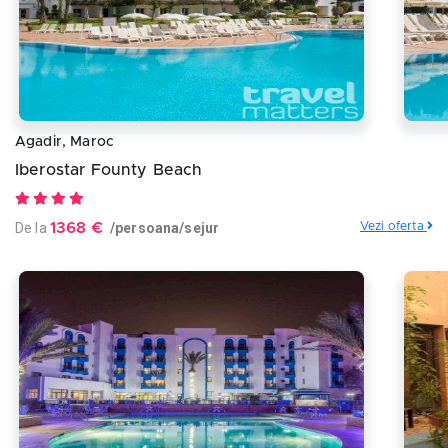
Agadir, Maroc
Iberostar Founty Beach
De la
1368 €
/persoana/sejur
Vezi oferta