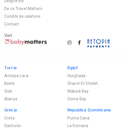
Despre noi
De ce Travel Matters
Conditii de calatorie
Contact
Visit
Turcia
Egipt
Antalya-Lara
Hurghada
Belek
Sharm El-Sheikh
Side
Makadi Bay
Alanya
Soma Bay
Grecia
Republica Dominicana
Creta
Punta-Cana
Santorini
La Romana