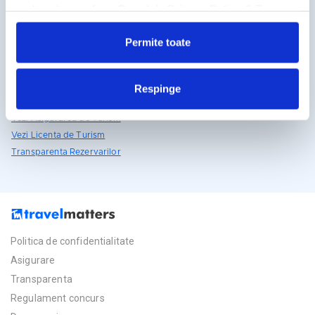
Detalii si rezervari
reclamelor, conform
Google’s Privacy Policy & Terms
031.438.18.53
Permite toate
rezervari@travelmatters.ro
travelmatters.ro
Respinge
Licente TravelMatters
Vezi Asigurarea de Turism
Vezi Licenta de Turism
Transparenta Rezervarilor
Politica de confidentialitate
Asigurare
Transparenta
Regulament concurs