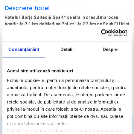
Descriere hotel
Hotelul Borjs Suites & Spa 4*
se afla in orasul marocan
Agadir, la 2,1 km de Medina Polizzi, la 2,3 km de Souk El Hd si
Muzeul patrimoniului Berberilor, la 2,7 km de La Medina
d`Agadir, la 3,9 km de portul de agrement, la 5 km de ruinele
Agadir Oulella, la 6 km d eport si 19 km distanta de
Consimțământ
Detalii
Despre
Aeroportul Agadir-Al Massira.
Facilitati hotel
Acest site utilizează cookie-uri
Camere hotel
Folosim cookie-uri pentru a personaliza conținutul și
anunțurile, pentru a oferi funcții de rețele sociale și pentru
a analiza traficul. De asemenea, le oferim partenerilor de
Cere oferta personalizata
rețele sociale, de publicitate și de analize informații cu
privire la modul în care folosiți site-ul nostru. Aceștia le
pot combina cu alte informații oferite de dvs. sau culese
în urma folosirii serviciilor lor.
Cookie-urile sunt utilizate inclusiv pentru personalizarea