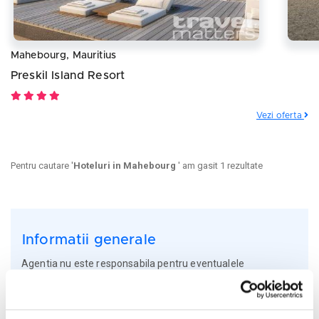
Mahebourg, Mauritius
Preskil Island Resort
Vezi oferta
Pentru cautare '
Hoteluri in Mahebourg
' am gasit 1 rezultate
Informatii generale
Agentia nu este responsabila pentru eventualele
neconcordante care pot aparea intre informatiile asupra
tarifelelor si altor detalii din site si informatiile primite in
agentie. Intotdeauna vor avea prioritate informatiile primite