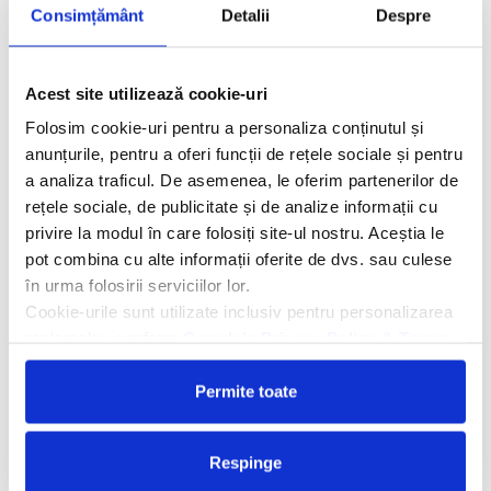
in agentie.
Consimțământ
Detalii
Despre
Datorita dinamicitatii domeniului disponibilitatea ofertelor
se modifica de la un moment la altul. Ofertele sunt valabile
Acest site utilizează cookie-uri
in limita locurilor disponibile.
Folosim cookie-uri pentru a personaliza conținutul și
anunțurile, pentru a oferi funcții de rețele sociale și pentru
Asigurare si licenta
a analiza traficul. De asemenea, le oferim partenerilor de
rețele sociale, de publicitate și de analize informații cu
Agentia Travel Matters functioneaza sub Licenta de Turism
privire la modul în care folosiți site-ul nostru. Aceștia le
nr. 1086 / 03.03.2025
pot combina cu alte informații oferite de dvs. sau culese
Agentia Travel Matters este asigurata la Omniasig cu Polita
în urma folosirii serviciilor lor.
Seria I - Numarul 56861/ Valabilitate 12 luni – de la
Cookie-urile sunt utilizate inclusiv pentru personalizarea
06.02.2026 – 05.02.2027
reclamelor, conform
Google’s Privacy Policy & Terms
Licenta de turism
Asigurare
Permite toate
Respinge