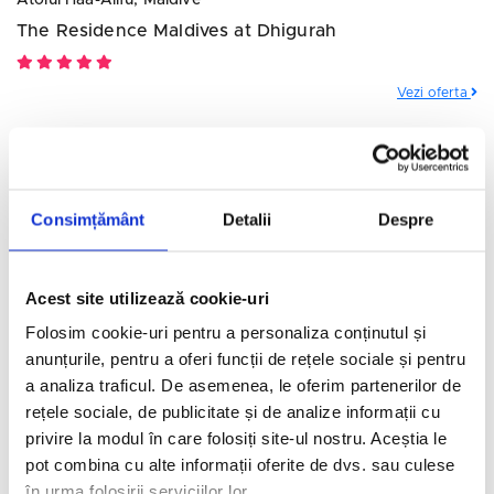
Atolul Haa-Alifu, Maldive
The Residence Maldives at Dhigurah
Vezi oferta
Pentru cautare '
Hoteluri in Atolul Haa-Alifu
' am gasit 2 rezultate
Consimțământ
Detalii
Despre
Informatii generale
Acest site utilizează cookie-uri
Agentia nu este responsabila pentru eventualele
Folosim cookie-uri pentru a personaliza conținutul și
neconcordante care pot aparea intre informatiile asupra
anunțurile, pentru a oferi funcții de rețele sociale și pentru
tarifelelor si altor detalii din site si informatiile primite in
a analiza traficul. De asemenea, le oferim partenerilor de
agentie. Intotdeauna vor avea prioritate informatiile primite
rețele sociale, de publicitate și de analize informații cu
in agentie.
privire la modul în care folosiți site-ul nostru. Aceștia le
Datorita dinamicitatii domeniului disponibilitatea ofertelor
pot combina cu alte informații oferite de dvs. sau culese
se modifica de la un moment la altul. Ofertele sunt valabile
în urma folosirii serviciilor lor.