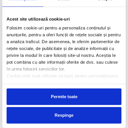
Descriere hotel
Acest site utilizează cookie-uri
Hotelul Club Sun Heaven Family & Spa 5*
destinat exclusive
adultilor (+ 18 ani), se afla la 25 de minute de mers pe jos de
Folosim cookie-uri pentru a personaliza conținutul și
Piata Turnului cu ceas din Konakli, la 31 de minute de mers pe
anunțurile, pentru a oferi funcții de rețele sociale și pentru
jos de Fortareata Sarapsa Hani, la 4,3 km de Sealanya si la 13
a analiza traficul. De asemenea, le oferim partenerilor de
km de Plaja Kleopatra.
rețele sociale, de publicitate și de analize informații cu
privire la modul în care folosiți site-ul nostru. Aceștia le
Facilitati hotel
pot combina cu alte informații oferite de dvs. sau culese
în urma folosirii serviciilor lor.
Camere hotel
Cookie-urile sunt utilizate inclusiv pentru personalizarea
reclamelor, conform
Google’s Privacy Policy & Terms
Cere oferta personalizata
Permite toate
Respinge