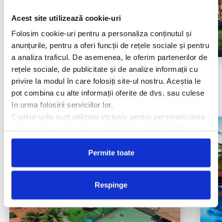
Acest site utilizează cookie-uri
Folosim cookie-uri pentru a personaliza conținutul și
anunțurile, pentru a oferi funcții de rețele sociale și pentru
a analiza traficul. De asemenea, le oferim partenerilor de
Phan Thiet/Mui Ne, Vietnam
rețele sociale, de publicitate și de analize informații cu
privire la modul în care folosiți site-ul nostru. Aceștia le
Radisson Resort Phan Thiet
pot combina cu alte informații oferite de dvs. sau culese
în urma folosirii serviciilor lor.
Vezi oferta
Cookie-urile sunt utilizate inclusiv pentru personalizarea
reclamelor, conform
Google’s Privacy Policy & Terms
Permite toate
Respinge