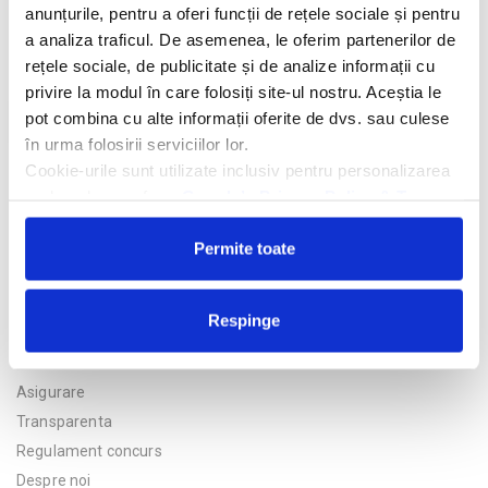
anunțurile, pentru a oferi funcții de rețele sociale și pentru
Alte informatii
a analiza traficul. De asemenea, le oferim partenerilor de
rețele sociale, de publicitate și de analize informații cu
privire la modul în care folosiți site-ul nostru. Aceștia le
pot combina cu alte informații oferite de dvs. sau culese
Trimite solicitarea
în urma folosirii serviciilor lor.
Cookie-urile sunt utilizate inclusiv pentru personalizarea
reclamelor, conform
Google’s Privacy Policy & Terms
Permite toate
Respinge
Politica de confidentialitate
Asigurare
Transparenta
Regulament concurs
Despre noi