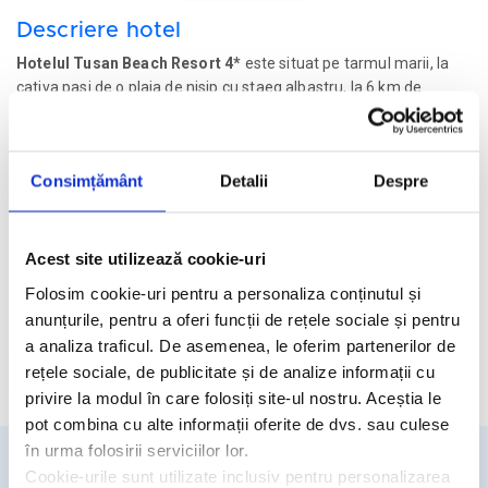
Descriere hotel
Hotelul Tusan Beach Resort 4*
este situat pe tarmul marii, la
cativa pasi de o plaja de nisip cu staeg albastru, la 6 km de
statiunea Kusadasi, la 21 de km de Casa Sfintei Fecioare si la 76
de km de Aeroportul İzmir Adnan Menderes.
Consimțământ
Detalii
Despre
Facilitati hotel
Acest site utilizează cookie-uri
Camere hotel
Folosim cookie-uri pentru a personaliza conținutul și
Masa:
All Inclusive.
anunțurile, pentru a oferi funcții de rețele sociale și pentru
a analiza traficul. De asemenea, le oferim partenerilor de
Cere oferta personalizata
rețele sociale, de publicitate și de analize informații cu
privire la modul în care folosiți site-ul nostru. Aceștia le
pot combina cu alte informații oferite de dvs. sau culese
în urma folosirii serviciilor lor.
Cookie-urile sunt utilizate inclusiv pentru personalizarea