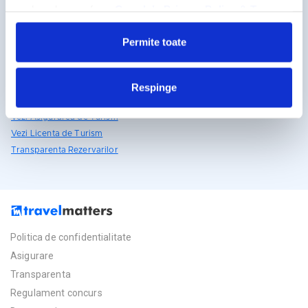
Detalii si rezervari
reclamelor, conform
Google’s Privacy Policy & Terms
031.438.18.53
Permite toate
rezervari@travelmatters.ro
travelmatters.ro
Respinge
Licente TravelMatters
Vezi Asigurarea de Turism
Vezi Licenta de Turism
Transparenta Rezervarilor
Politica de confidentialitate
Asigurare
Transparenta
Regulament concurs