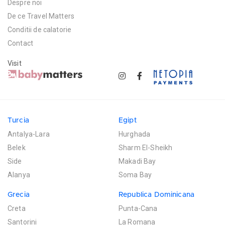
Despre noi
De ce Travel Matters
Conditii de calatorie
Contact
Visit
Turcia
Egipt
Antalya-Lara
Hurghada
Belek
Sharm El-Sheikh
Side
Makadi Bay
Alanya
Soma Bay
Grecia
Republica Dominicana
Creta
Punta-Cana
Santorini
La Romana