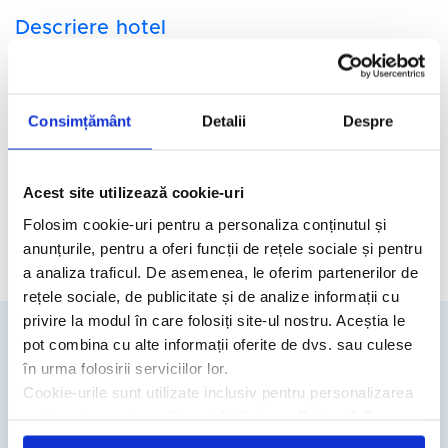
Descriere hotel
Hotelul Quattro Family Club Dem 5* se afla in zona turistica
Konakli din Alanya.
Facilitati hotel
Consimțământ
Detalii
Despre
Camere hotel
Acest site utilizează cookie-uri
Folosim cookie-uri pentru a personaliza conținutul și
anunțurile, pentru a oferi funcții de rețele sociale și pentru
Cere oferta personalizata
a analiza traficul. De asemenea, le oferim partenerilor de
rețele sociale, de publicitate și de analize informații cu
privire la modul în care folosiți site-ul nostru. Aceștia le
pot combina cu alte informații oferite de dvs. sau culese
Detalii si rezervari
în urma folosirii serviciilor lor.
Cookie-urile sunt utilizate inclusiv pentru personalizarea
031.438.18.53
reclamelor, conform
Google’s Privacy Policy & Terms
rezervari@travelmatters.ro
travelmatters.ro