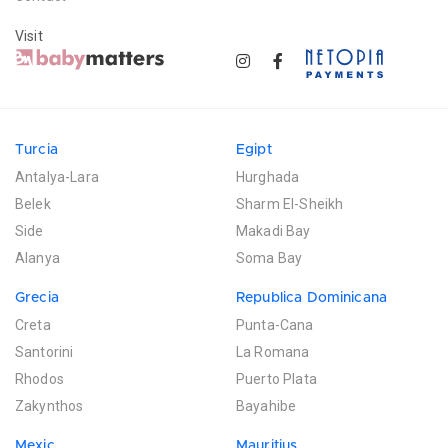
Visit
Turcia
Egipt
Antalya-Lara
Hurghada
Belek
Sharm El-Sheikh
Side
Makadi Bay
Alanya
Soma Bay
Grecia
Republica Dominicana
Creta
Punta-Cana
Santorini
La Romana
Rhodos
Puerto Plata
Zakynthos
Bayahibe
Mexic
Mauritius