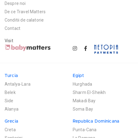
Despre noi
De ce Travel Matters
Conditii de calatorie
Contact
Visit
Turcia
Egipt
Antalya-Lara
Hurghada
Belek
Sharm El-Sheikh
Side
Makadi Bay
Alanya
Soma Bay
Grecia
Republica Dominicana
Creta
Punta-Cana
Santorini
La Romana