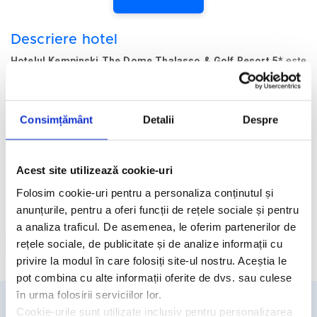
Descriere hotel
Hotelul Kempinski The Dome Thalasso & Golf Resort 5*
este
amplasat in zona Perga si Teatrul Aspendos, pe plaja cu nisip alb
a Belek-ului.
Consimțământ
Detalii
Despre
Facilitati hotel
Acest site utilizează cookie-uri
Camere hotel
Folosim cookie-uri pentru a personaliza conținutul și
Masa:
Ultra All inclusive
anunțurile, pentru a oferi funcții de rețele sociale și pentru
a analiza traficul. De asemenea, le oferim partenerilor de
rețele sociale, de publicitate și de analize informații cu
Cere oferta personalizata
privire la modul în care folosiți site-ul nostru. Aceștia le
pot combina cu alte informații oferite de dvs. sau culese
în urma folosirii serviciilor lor.
Cookie-urile sunt utilizate inclusiv pentru personalizarea