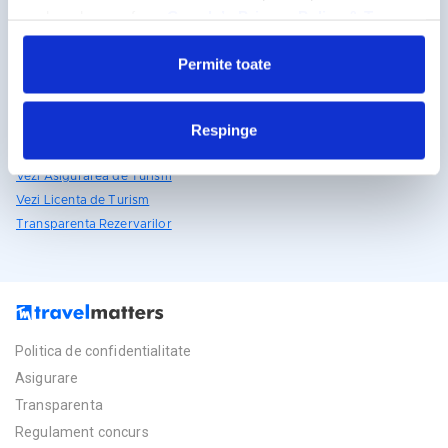
Detalii si rezervari
reclamelor, conform
Google’s Privacy Policy & Terms
031.438.18.53
Permite toate
rezervari@travelmatters.ro
travelmatters.ro
Respinge
Licente TravelMatters
Vezi Asigurarea de Turism
Vezi Licenta de Turism
Transparenta Rezervarilor
Politica de confidentialitate
Asigurare
Transparenta
Regulament concurs