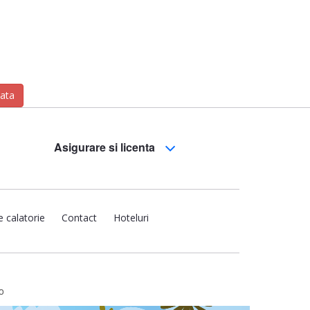
zata
Asigurare si licenta
e calatorie
Contact
Hoteluri
o