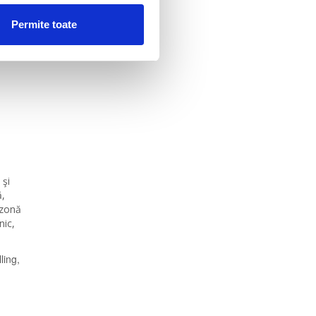
Permite toate
 şi
ă,
 zonă
nic,
ling,