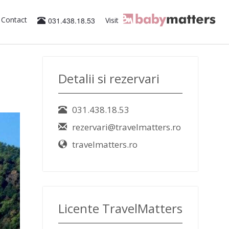
Contact
031.438.18.53
Visit
Detalii si rezervari
031.438.18.53
rezervari@travelmatters.ro
travelmatters.ro
Licente TravelMatters