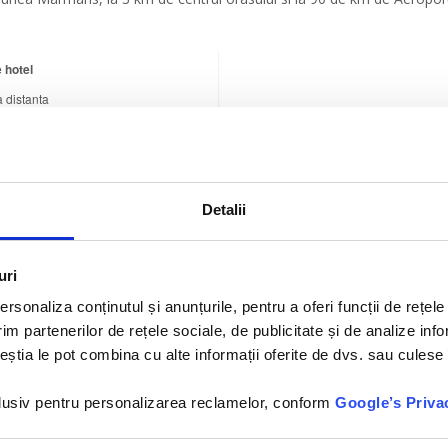
 hotel
a distanta
×
Golden Rock Beach - 5*
Detalii
Hotelul Golden Rock Beach
5*este situat in statiunea
Marmaris, la 3 km de centrul
uri
orasului si la...
rsonaliza conținutul și anunțurile, pentru a oferi funcții de rețele
im partenerilor de rețele sociale, de publicitate și de analize info
ceștia le pot combina cu alte informații oferite de dvs. sau culese î
nclusiv pentru personalizarea reclamelor, conform
Google’s Priva