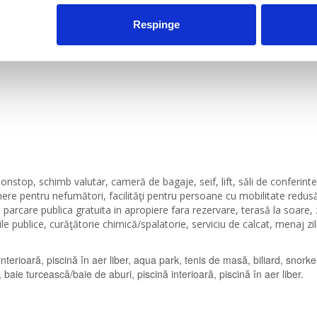
Respinge
onstop, schimb valutar, cameră de bagaje, seif, lift, săli de conferinte
ere pentru nefumători, facilităţi pentru persoane cu mobilitate redus
parcare publica gratuita in apropiere fara rezervare, terasă la soare,
ile publice, curăţătorie chimică/spalatorie, serviciu de calcat, menaj zil
terioară, piscină în aer liber, aqua park, tenis de masă, biliard, snorkel
baie turcească/baie de aburi, piscină interioară, piscină în aer liber.