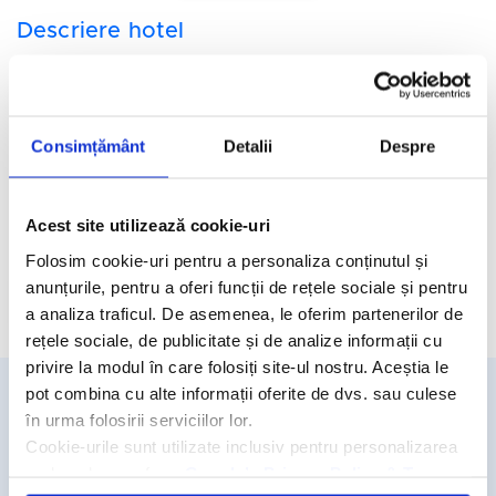
Descriere hotel
Hotelul Dream World Resort & Spa 5*
se afla la doar 350 de
metri de propria plaja de pe tarmul Mediteranei, in statiunea
Side, la 60 de km de Aeroportul Antalya.
Consimțământ
Detalii
Despre
Facilitati hotel
Camere hotel
Acest site utilizează cookie-uri
Folosim cookie-uri pentru a personaliza conținutul și
anunțurile, pentru a oferi funcții de rețele sociale și pentru
Cere oferta personalizata
a analiza traficul. De asemenea, le oferim partenerilor de
rețele sociale, de publicitate și de analize informații cu
privire la modul în care folosiți site-ul nostru. Aceștia le
pot combina cu alte informații oferite de dvs. sau culese
în urma folosirii serviciilor lor.
Detalii si rezervari
Cookie-urile sunt utilizate inclusiv pentru personalizarea
031.438.18.53
reclamelor, conform
Google’s Privacy Policy & Terms
rezervari@travelmatters.ro