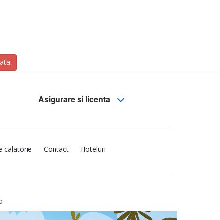
zata
Asigurare si licenta
e calatorie
Contact
Hoteluri
o