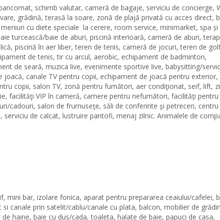
 bancomat, schimb valutar, cameră de bagaje, serviciu de concierge, 
rvare, grădină, terasă la soare, zonă de plajă privată cu acces direct, b
 meniuri cu diete speciale la cerere, room service, minimarket, spa și
aie turcească/baie de aburi, piscină interioară, cameră de aburi, terap
ă, piscină în aer liber, teren de tenis, cameră de jocuri, teren de golf
chipament de tenis, tir cu arcul, aerobic, echipament de badminton,
ent de seară, muzica live, evenimente sportive live, babysitting/servic
 de joacă, canale TV pentru copii, echipament de joacă pentru exterior,
tru copii, salon TV, zonă pentru fumători, aer condiţionat, seif, lift, z
ie, facilităţi VIP în cameră, camere pentru nefumători, facilităţi pentru
i/cadouri, salon de frumuseţe, săli de conferinte şi petreceri, centru
, serviciu de calcat, lustruire pantofi, menaj zilnic. Animalele de comp
, mini bar, izolare fonica, aparat pentru prepararea ceaiului/cafelei, b
t si canale prin satelit/cablu/canale cu plata, balcon, mobilier de grădi
r de haine, baie cu dus/cada, toaleta, halate de baie, papuci de casa,