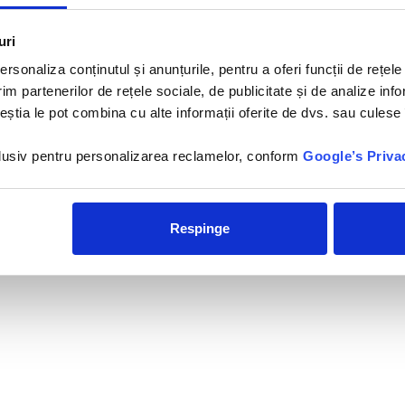
Hotelul Cornelia Diamond
Golf Resort & Spa 5*este
situat vis-a-vis de Plaja Iskele
uri
Mevkii,...
rsonaliza conținutul și anunțurile, pentru a oferi funcții de rețele
im partenerilor de rețele sociale, de publicitate și de analize info
ceștia le pot combina cu alte informații oferite de dvs. sau culese î
nclusiv pentru personalizarea reclamelor, conform
Google’s Priva
Respinge