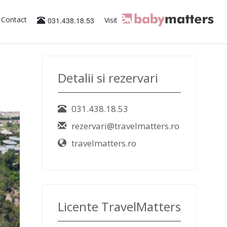
Contact
031.438.18.53
Visit
Detalii si rezervari
031.438.18.53
rezervari@travelmatters.ro
travelmatters.ro
Licente TravelMatters