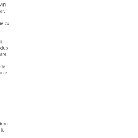
WiFi
ar,
ie cu
,
ii
 club
iare,
 de
anie
irou,
nă,