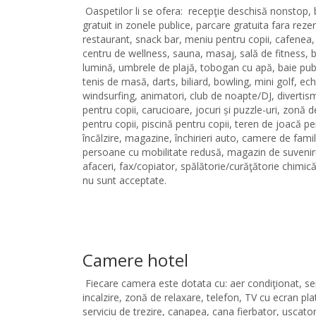
Oaspetilor li se ofera: recepţie deschisă nonstop,
gratuit in zonele publice, parcare gratuita fara reze
restaurant, snack bar, meniu pentru copii, cafenea,
centru de wellness, sauna, masaj, sală de fitness, b
lumină, umbrele de plajă, tobogan cu apă, baie public
tenis de masă, darts, biliard, bowling, mini golf, e
windsurfing, animatori, club de noapte/DJ, divertism
pentru copii, carucioare, jocuri și puzzle-uri, zonă
pentru copii, piscină pentru copii, teren de joacă pen
încălzire, magazine, închirieri auto, camere de famil
persoane cu mobilitate redusă, magazin de suvenirur
afaceri, fax/copiator, spălătorie/curăţătorie chimică
nu sunt acceptate.
Camere hotel
Fiecare camera este dotata cu: aer condiţionat, seif
incalzire, zonă de relaxare, telefon, TV cu ecran pla
serviciu de trezire, canapea, cana fierbator, uscato