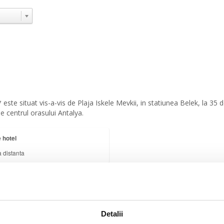
*
este situat vis-a-vis de Plaja Iskele Mevkii, in statiunea Belek, la 35
e centrul orasului Antalya.
 hotel
a distanta
×
Cornelia Diamond Golf
Resort & Spa - 5*
Detalii