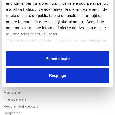
anunțurile, pentru a oferi funcții de rețele sociale și pentru
Alte informatii
a analiza traficul. De asemenea, le oferim partenerilor de
rețele sociale, de publicitate și de analize informații cu
privire la modul în care folosiți site-ul nostru. Aceștia le
pot combina cu alte informații oferite de dvs. sau culese
Trimite solicitarea
în urma folosirii serviciilor lor.
Cookie-urile sunt utilizate inclusiv pentru personalizarea
reclamelor, conform
Google’s Privacy Policy & Terms
Permite toate
Respinge
Politica de confidentialitate
Asigurare
Transparenta
Regulament concurs
Despre noi