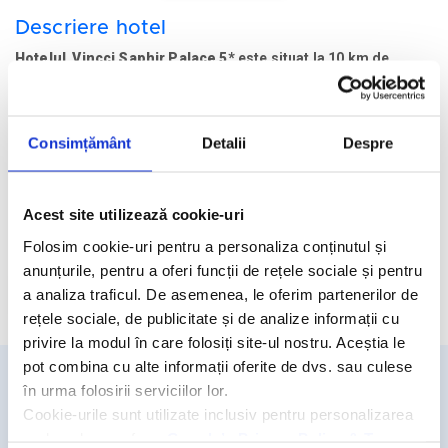
Descriere hotel
Hotelul Vincci Saphir Palace 5*
este situat la 10 km de
centrul orasului Hammamet din zona turistica Yasmine
Hammamet, la 40 de km de Aeroportul Enfidhia si la 70 de km
distanta de aeroportul din Tunis.
Consimțământ
Detalii
Despre
Facilitati hotel
Acest site utilizează cookie-uri
Camere hotel
Folosim cookie-uri pentru a personaliza conținutul și
anunțurile, pentru a oferi funcții de rețele sociale și pentru
a analiza traficul. De asemenea, le oferim partenerilor de
Cere oferta personalizata
rețele sociale, de publicitate și de analize informații cu
privire la modul în care folosiți site-ul nostru. Aceștia le
pot combina cu alte informații oferite de dvs. sau culese
în urma folosirii serviciilor lor.
Detalii si rezervari
Cookie-urile sunt utilizate inclusiv pentru personalizarea
reclamelor, conform
Google’s Privacy Policy & Terms
031.438.18.53