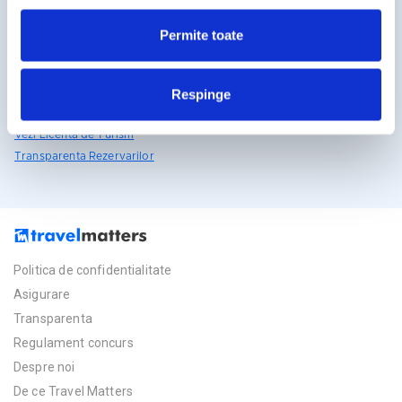
rezervari@travelmatters.ro
Permite toate
travelmatters.ro
Licente TravelMatters
Respinge
Vezi Asigurarea de Turism
Vezi Licenta de Turism
Transparenta Rezervarilor
Politica de confidentialitate
Asigurare
Transparenta
Regulament concurs
Despre noi
De ce Travel Matters