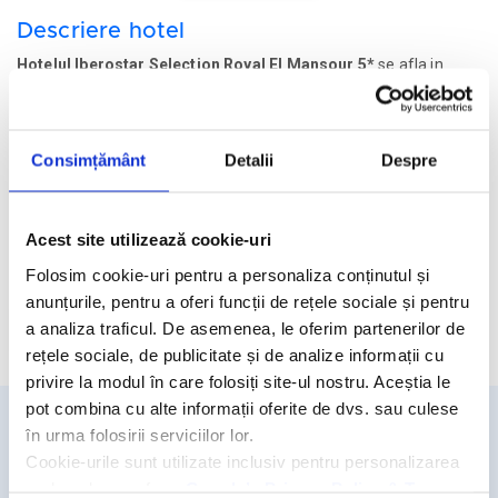
Descriere hotel
Hotelul Iberostar Selection Royal El Mansour 5*
se afla in
zona turistica Mahdia, pe tarmul Marii Mediterane si face parte
din brandul hotelier Iberostar Hotels & Resorts.
Facilitati hotel
Consimțământ
Detalii
Despre
Camere hotel
Acest site utilizează cookie-uri
Masa:
Demipensiune.
Folosim cookie-uri pentru a personaliza conținutul și
anunțurile, pentru a oferi funcții de rețele sociale și pentru
a analiza traficul. De asemenea, le oferim partenerilor de
Cere oferta personalizata
rețele sociale, de publicitate și de analize informații cu
privire la modul în care folosiți site-ul nostru. Aceștia le
pot combina cu alte informații oferite de dvs. sau culese
în urma folosirii serviciilor lor.
Detalii si rezervari
Cookie-urile sunt utilizate inclusiv pentru personalizarea
reclamelor, conform
Google’s Privacy Policy & Terms
031.438.18.53