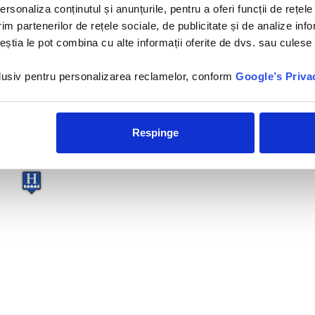
rsonaliza conținutul și anunțurile, pentru a oferi funcții de rețele
×
El Ksar Resort & Thalasso -
im partenerilor de rețele sociale, de publicitate și de analize info
4*
ceștia le pot combina cu alte informații oferite de dvs. sau culese î
Hotelul El Ksar Resort &
Thalasso 4* este situiat pe
plaja, la 15 minute de terenul
nclusiv pentru personalizarea reclamelor, conform
Google’s Priva
de golf...
Respinge