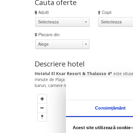
Cauta oferte
Adulti
Copii
Plecare din:
Descriere hotel
Hotelul El Ksar Resort & Thalasso 4*
este situi
minute de Plaja Harqala si la 4 km de centrul orasulu
baruri, camere moderne.
Cercul este setat la
500
m
de
Consimțământ
Trageti de el pentru a modific
Acest site utilizează cookie-