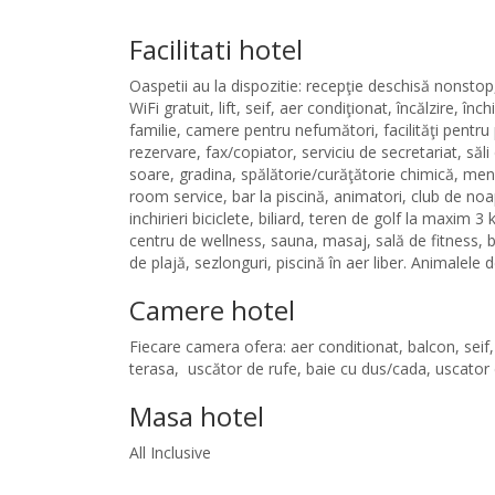
Facilitati hotel
Oaspetii au la dispozitie: recepţie deschisă nonsto
WiFi gratuit, lift, seif, aer condiţionat, încălzire, 
familie, camere pentru nefumători, facilităţi pentr
rezervare, fax/copiator, serviciu de secretariat, săli
soare, gradina, spălătorie/curăţătorie chimică, menaj
room service, bar la piscină, animatori, club de noa
inchirieri biciclete, biliard, teren de golf la maxim 
centru de wellness, sauna, masaj, sală de fitness, 
de plajă, sezlonguri, piscină în aer liber. Animalel
Camere hotel
Fiecare camera ofera: aer conditionat, balcon, seif, t
terasa, uscător de rufe, baie cu dus/cada, uscator d
Masa hotel
All Inclusive