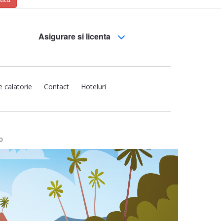
Asigurare si licenta
e calatorie
Contact
Hoteluri
o