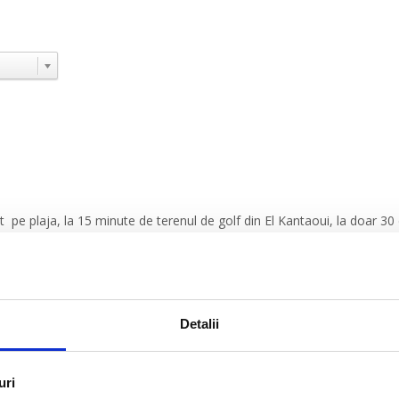
at pe plaja, la 15 minute de terenul de golf din El Kantaoui, la doar 30
i Sousse. Hotelul are 3 piscine in aer liber, centru de fitness, restaur
 hotel
Detalii
a distanta
uri