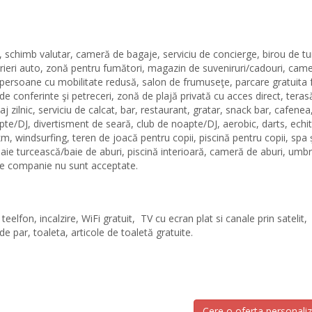
p, schimb valutar, cameră de bagaje, serviciu de concierge, birou de tu
închirieri auto, zonă pentru fumători, magazin de suveniruri/cadouri, cam
u persoane cu mobilitate redusă, salon de frumuseţe, parcare gratuita 
 de conferinte şi petreceri, zonă de plajă privată cu acces direct, teras
 zilnic, serviciu de calcat, bar, restaurant, gratar, snack bar, cafenea
pte/DJ, divertisment de seară, club de noapte/DJ, aerobic, darts, echit
3 km, windsurfing, teren de joacă pentru copii, piscină pentru copii, spa 
baie turcească/baie de aburi, piscină interioară, cameră de aburi, umbr
e de companie nu sunt acceptate.
eelfon, incalzire, WiFi gratuit, TV cu ecran plat si canale prin satelit,
e par, toaleta, articole de toaletă gratuite.
Cere o oferta personali