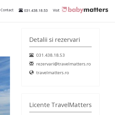
Contact
031.438.18.53
Visit
Detalii si rezervari
031.438.18.53
rezervari@travelmatters.ro
travelmatters.ro
Licente TravelMatters