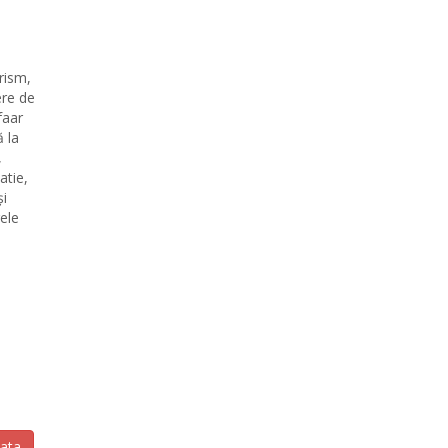
rism,
ere de
faar
ă la
,
atie,
și
ele
zata