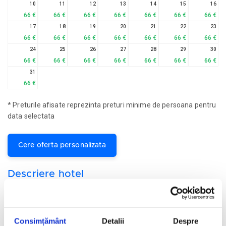
10
11
12
13
14
15
16
66 €
66 €
66 €
66 €
66 €
66 €
66 €
17
18
19
20
21
22
23
66 €
66 €
66 €
66 €
66 €
66 €
66 €
24
25
26
27
28
29
30
66 €
66 €
66 €
66 €
66 €
66 €
66 €
31
66 €
* Preturile afisate reprezinta preturi minime de persoana pentru
data selectata
Cere oferta personalizata
Descriere hotel
Hotelul AVANI Pattaya Resort & Spa 5*
se află în centrul
orașului Pattaya, la doar 3 minute de plaja cu nisip auriu Pattaya,
la 150 de metri de Royal Garden Plaza și la 800 de metri de
Consimțământ
Detalii
Despre
centrul comercial Central Festival Pattaya Beach, unde oaspeţii