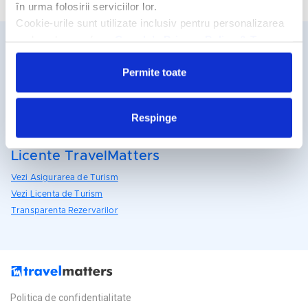
în urma folosirii serviciilor lor.
Cookie-urile sunt utilizate inclusiv pentru personalizarea
reclamelor, conform
Google’s Privacy Policy & Terms
Detalii si rezervari
Permite toate
031.438.18.53
rezervari@travelmatters.ro
Respinge
travelmatters.ro
Licente TravelMatters
Vezi Asigurarea de Turism
Vezi Licenta de Turism
Transparenta Rezervarilor
Politica de confidentialitate