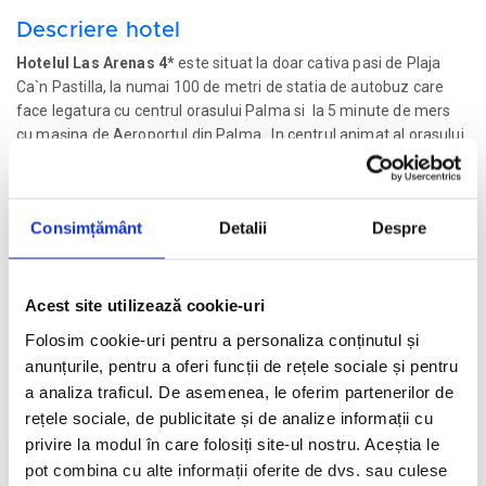
Descriere hotel
Hotelul Las Arenas 4*
este situat la doar cativa pasi de Plaja
Ca`n Pastilla, la numai 100 de metri de statia de autobuz care
face legatura cu centrul orasului Palma si la 5 minute de mers
cu mașina de Aeroportul din Palma. In centrul animat al orasului
Palma sunt numeroase magazine, baruri, restaurante si o viata
de noapte intensa. Hotelul detine o piscina in aer liber, un bar cu
vedere la mare si cu terasa si un lounge bar care ofera pe langa
Consimțământ
Detalii
Despre
bauturi muzica si spectacole.
Facilitati hotel
Acest site utilizează cookie-uri
Folosim cookie-uri pentru a personaliza conținutul și
Camere hotel
anunțurile, pentru a oferi funcții de rețele sociale și pentru
a analiza traficul. De asemenea, le oferim partenerilor de
Masa:
All Inclusive.
rețele sociale, de publicitate și de analize informații cu
privire la modul în care folosiți site-ul nostru. Aceștia le
Cere oferta personalizata
pot combina cu alte informații oferite de dvs. sau culese