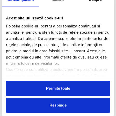
moderne. Exista 8 restaurante internationale printre care
restaurantul Jungle cu specialitati locale, Portofino cu specific
italienesc, Oceana ofera preparate gourmet din fructe de mare,
Acest site utilizează cookie-uri
sau restaurantul Bordeaux exclusiv pentru adulti unde se
Folosim cookie-uri pentru a personaliza conținutul și
savureaza specialitati fine frantuzesti intr-un cadru romantic.
anunțurile, pentru a oferi funcții de rețele sociale și pentru
Cazinoul hotelului este un alt loc de atractie cu mesele sale de
joc si automatele de jocuri. Centrul spa luxos, centrul de fitness
a analiza traficul. De asemenea, le oferim partenerilor de
modern si sporturile nautice sunt foarte apreciate de turisti.
rețele sociale, de publicitate și de analize informații cu
Oaspetii pot sari in ocean de la trambulina sau pot lua lectii de
privire la modul în care folosiți site-ul nostru. Aceștia le
dans.
pot combina cu alte informații oferite de dvs. sau culese
în urma folosirii serviciilor lor.
Cookie-urile sunt utilizate inclusiv pentru personalizarea
reclamelor, conform
Google’s Privacy Policy & Terms
Facilitati hotel
Permite toate
Camere hotel
Masa:
All Inclusive.
Respinge