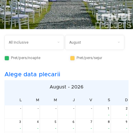
Pret/pers/noapte
Pret/pers/sejur
Alege data plecarii
August - 2026
L
M
M
J
V
S
D
-
-
-
-
-
1
2
-
-
3
4
5
6
7
8
9
-
-
-
-
-
-
-