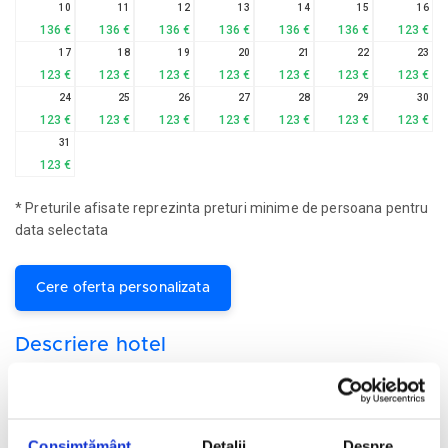
10
11
12
13
14
15
16
136 €
136 €
136 €
136 €
136 €
136 €
123 €
17
18
19
20
21
22
23
123 €
123 €
123 €
123 €
123 €
123 €
123 €
24
25
26
27
28
29
30
123 €
123 €
123 €
123 €
123 €
123 €
123 €
31
123 €
* Preturile afisate reprezinta preturi minime de persoana pentru
data selectata
Cere oferta personalizata
Descriere hotel
Hotelul Dreams La Romana Resort & Spa 5*
este situat in
statiunea La Romana din regiunea Bayahibe - Republica
Dominicana si face parte din lantul hotelier AM Resorts. Oaspetii
au la dispozitie o larga si variata paleta de activitati si facilitati
Consimțământ
Detalii
Despre