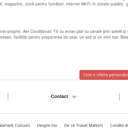
seif, magazine, zonă pentru fumători, internet Wi-Fi în zonele publice g
e proprie, Aer Condiționat, TV cu ecran plat cu canale prin satelit și
so, facilități pentru prepararea de ceai, un seif și un mini bar. Bai
Cere o oferta personali
Contact
lament Concurs
Despre noi
De ce Travel Matters
Conditii d