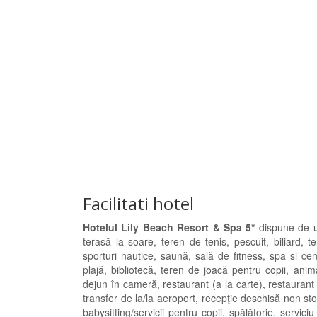
Facilitati hotel
Hotelul Lily Beach Resort & Spa 5*
dispune de ur
terasă la soare, teren de tenis, pescuit, biliard, te
sporturi nautice, saună, sală de fitness, spa si c
plajă, bibliotecă, teren de joacă pentru copii, ani
dejun în cameră, restaurant (a la carte), restaurant 
transfer de la/la aeroport, recepţie deschisă non st
babysitting/servicii pentru copii, spălătorie, servic