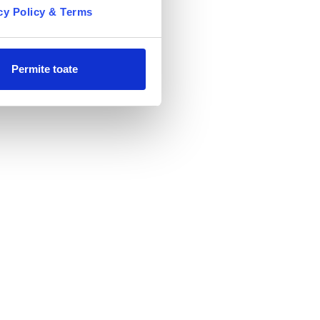
is. De
cy Policy & Terms
exului
vedere
remium.
Permite toate