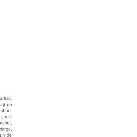
rădină,
tăţi de
aburi,
ar, mic
pachet,
cierge,
azin de