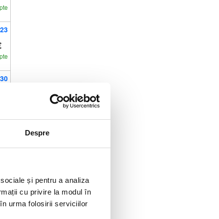
pte
23
€
pte
30
€
pte
Despre
 sociale și pentru a analiza
rmații cu privire la modul în
portul
n urma folosirii serviciilor
i sunt