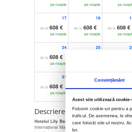
pe noapte
pe noapte
pe noap
17
18
1
608 €
608 €
608 €
de la
de la
de la
pe noapte
pe noapte
pe noap
24
25
2
608 €
608 €
608 €
de la
de la
de la
pe noapte
pe noapte
pe noap
31
Consimțământ
608 €
de la
pe noapte
Acest site utilizează cookie-
Folosim cookie-uri pentru a pe
Descriere hotel
traficul. De asemenea, le ofer
Hotelul Lily Beach Resort & Spa 5*
este situat i
care folosiți site-ul nostru. A
Internațional Male, pe Atolul Ari Sud, care are 600
lor.