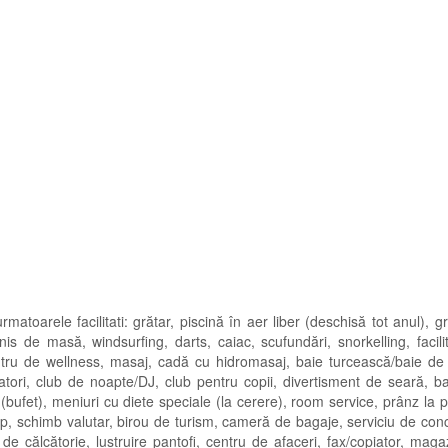
matoarele facilitati: grătar, piscină în aer liber (deschisă tot anul), g
nis de masă, windsurfing, darts, caiac, scufundări, snorkelling, facili
entru de wellness, masaj, cadă cu hidromasaj, baie turcească/baie de 
matori, club de noapte/DJ, club pentru copii, divertisment de seară, b
(bufet), meniuri cu diete speciale (la cerere), room service, prânz la 
op, schimb valutar, birou de turism, cameră de bagaje, serviciu de con
iu de călcătorie, lustruire pantofi, centru de afaceri, fax/copiator, mag