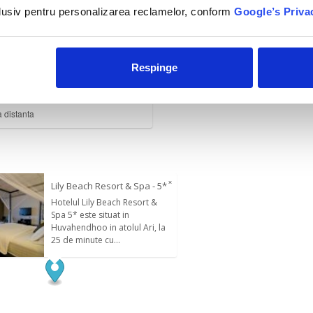
ea si miscarea se imbina la centrul de fitness și pe terenurile de ten
nclusiv pentru personalizarea reclamelor, conform
Google’s Priva
ng și are o zonă cu recife de corali. Amplasarea convenabilă a compl
vite pentru scufundări. Restaurantul în aer liber Lily Maa ofera o 
te pe tot parcursul zilei, alături de o selecție de 70 de tipuri de vin p
a indiană și chineză, iar The Wave serveşte homar proaspăt.
Respinge
 hotel
a distanta
×
Lily Beach Resort & Spa - 5*
Hotelul Lily Beach Resort &
Spa 5* este situat in
Huvahendhoo in atolul Ari, la
25 de minute cu...