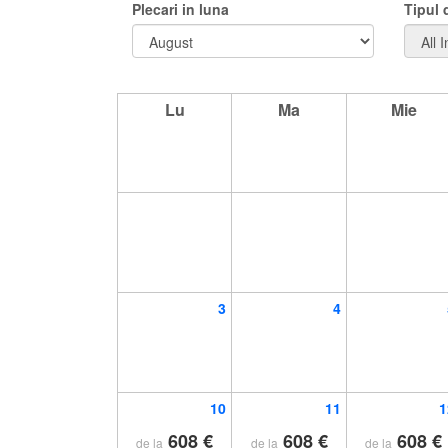
Plecari in luna
Tipul
Lu
Ma
Mie
3
4
10
11
1
608 €
608 €
608 €
de la
de la
de la