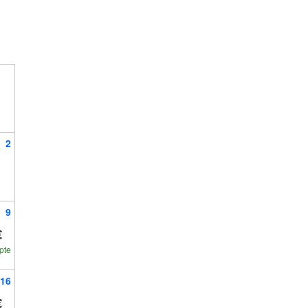
2
9
€
pte
16
€