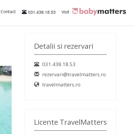
Contact
031.438.18.53
Visit
Detalii si rezervari
031.438.18.53
rezervari@travelmatters.ro
travelmatters.ro
Licente TravelMatters