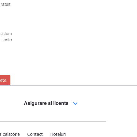
ratuit.
 sistem
a este
zata
Asigurare si licenta
e calatorie
Contact
Hoteluri