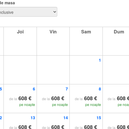
 de masa
Joi
Vin
Sam
Dum
1
5
6
7
8
608 €
608 €
608 €
608 
de la
de la
de la
de la
pe noapte
pe noapte
pe noapte
pe noa
2
13
14
15
608 €
608 €
608 €
608 
de la
de la
de la
de la