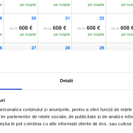
te
pe noapte
pe noapte
pe noapte
pe noa
9
20
21
22
608 €
608 €
608 €
608 
de la
de la
de la
de la
te
pe noapte
pe noapte
pe noapte
pe noa
6
27
28
29
608 €
608 €
608 €
608 
de la
de la
de la
de la
te
pe noapte
pe noapte
pe noapte
pe noa
Detalii
uri
rsonaliza conținutul și anunțurile, pentru a oferi funcții de rețele
im partenerilor de rețele sociale, de publicitate și de analize info
n Huvahendhoo in atolul Ari, la 25 de minute cu hidroavionul de Aero
ceștia le pot combina cu alte informații oferite de dvs. sau culese î
 de metri lungime și 110 metri lăţime. La centrul spa Tamara, oaspeți