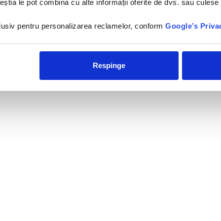
la 50 de metri de plajadin
ceștia le pot combina cu alte informații oferite de dvs. sau culese î
satul Bali, la 25 de km de
orasul...
nclusiv pentru personalizarea reclamelor, conform
Google’s Priva
Respinge