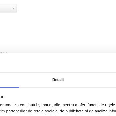
plaja
a 45 de km de orasul Heraklion.
 hotel
a distanta
Detalii
uri
×
rsonaliza conținutul și anunțurile, pentru a oferi funcții de rețele
Bali Studios - 3*
im partenerilor de rețele sociale, de publicitate și de analize info
Hotelul Bali Studios 3* se afla