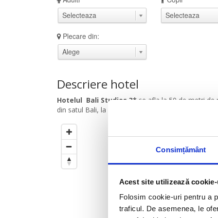
Plecare din:
Descriere hotel
Hotelul Bali Studios 3*
se afla la 50 de metri de 
din satul Bali, la 25 de km de orasul Rethymno si l
Cercul este setat la
500
m
de
Trageti de el pentru a modific
Consimțământ
Acest site utilizează cookie-
Folosim cookie-uri pentru a pe
traficul. De asemenea, le ofer