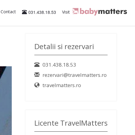
Contact
031.438.18.53
Visit
Detalii si rezervari
031.438.18.53
rezervari@travelmatters.ro
travelmatters.ro
Licente TravelMatters