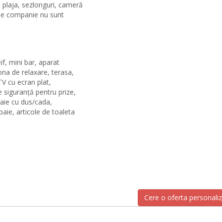
 plaja, sezlonguri, cameră
 de companie nu sunt
if, mini bar, aparat
ona de relaxare, terasa,
TV cu ecran plat,
e siguranță pentru prize,
 baie cu dus/cada,
baie, articole de toaleta
Cere o oferta personali