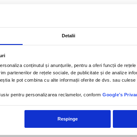
×
Andaz Bali - a Concept by
Hyatt in Sanur - 5*
Hotelul Andaz Bali - a
Concept by Hyatt in Sanur 5*
Detalii
se aflala 2,4 km de Le Mayeur
Museum, la 5...
uri
rsonaliza conținutul și anunțurile, pentru a oferi funcții de rețele
im partenerilor de rețele sociale, de publicitate și de analize info
ceștia le pot combina cu alte informații oferite de dvs. sau culese î
nclusiv pentru personalizarea reclamelor, conform
Google’s Priva
Respinge