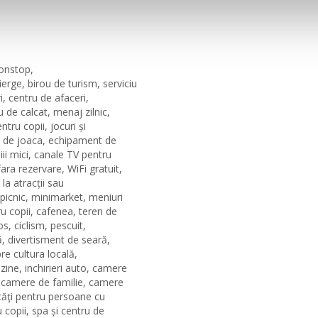
nonstop,
erge, birou de turism, serviciu
i, centru de afaceri,
u de calcat, menaj zilnic,
ntru copii, jocuri și
na de joaca, echipament de
iii mici, canale TV pentru
fara rezervare, WiFi gratuit,
 la atracții sau
picnic, minimarket, meniuri
u copii, cafenea, teren de
os, ciclism, pescuit,
ă, divertisment de seară,
re cultura locală,
zine, inchirieri auto, camere
ra, camere de familie, camere
ităţi pentru persoane cu
u copii, spa și centru de