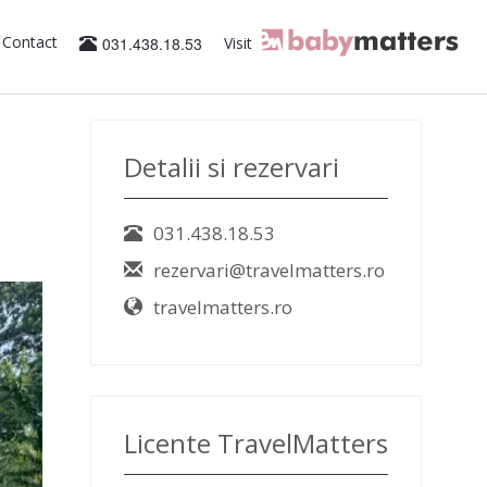
Contact
031.438.18.53
Visit
Detalii si rezervari
031.438.18.53
rezervari@travelmatters.ro
travelmatters.ro
Licente TravelMatters