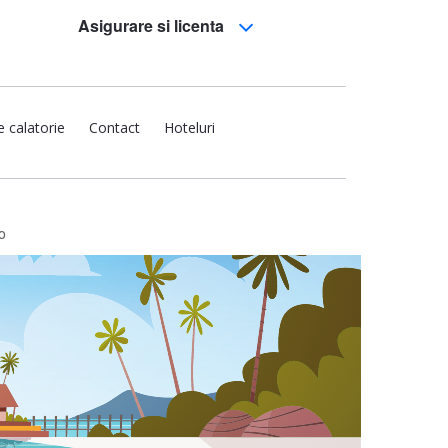
Asigurare si licenta
e calatorie
Contact
Hoteluri
o