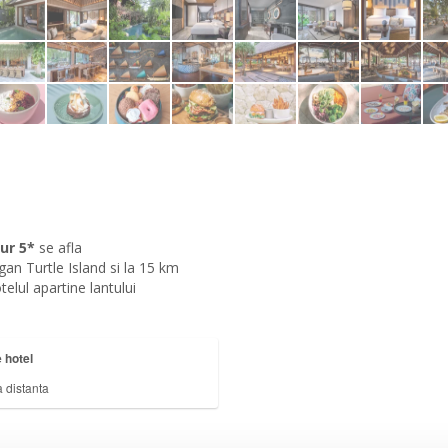
ur 5*
se afla
n Turtle Island si la 15 km
elul apartine lantului
 hotel
a distanta