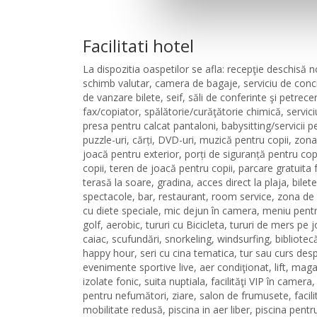
Facilitati hotel
La dispozitia oaspetilor se afla: recepţie deschisă 
schimb valutar, camera de bagaje, serviciu de conci
de vanzare bilete, seif, săli de conferinte şi petrecer
fax/copiator, spălătorie/curăţătorie chimică, servici
presa pentru calcat pantaloni, babysitting/servicii pe
puzzle-uri, cărți, DVD-uri, muzică pentru copii, zo
joacă pentru exterior, porți de siguranță pentru cop
copii, teren de joacă pentru copii, parcare gratuita 
terasă la soare, gradina, acces direct la plaja, bilete
spectacole, bar, restaurant, room service, zona de 
cu diete speciale, mic dejun în camera, meniu pentr
golf, aerobic, tururi cu Bicicleta, tururi de mers pe j
caiac, scufundări, snorkeling, windsurfing, bibliotec
happy hour, seri cu cina tematica, tur sau curs desp
evenimente sportive live, aer condiţionat, lift, maga
izolate fonic, suita nuptiala, facilităţi VIP în came
pentru nefumători, ziare, salon de frumusete, facil
mobilitate redusă, piscina in aer liber, piscina pentr