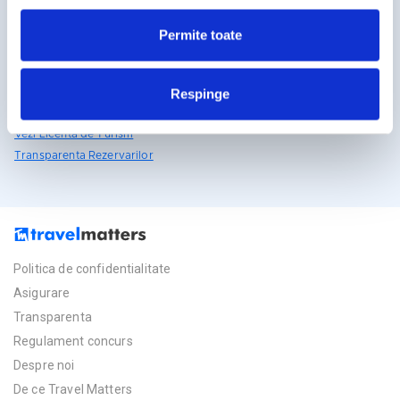
rezervari@travelmatters.ro
Permite toate
travelmatters.ro
Licente TravelMatters
Respinge
Vezi Asigurarea de Turism
Vezi Licenta de Turism
Transparenta Rezervarilor
Politica de confidentialitate
Asigurare
Transparenta
Regulament concurs
Despre noi
De ce Travel Matters