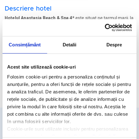
Descriere hotel
Hotelul Anastasia Beach & Spa 4*
este situat pe tarmul marii, la
100 de metri de orasul Hersonissos si la 25 de km de aeroportul
din Heraklion.
Facilitati hotel
Consimțământ
Detalii
Despre
Camere hotel
Acest site utilizează cookie-uri
Masa:
Demipensiune.
Folosim cookie-uri pentru a personaliza conținutul și
anunțurile, pentru a oferi funcții de rețele sociale și pentru
a analiza traficul. De asemenea, le oferim partenerilor de
Cere oferta personalizata
rețele sociale, de publicitate și de analize informații cu
privire la modul în care folosiți site-ul nostru. Aceștia le
pot combina cu alte informații oferite de dvs. sau culese
în urma folosirii serviciilor lor.
Detalii si rezervari
Cookie-urile sunt utilizate inclusiv pentru personalizarea
reclamelor, conform
Google’s Privacy Policy & Terms
031.438.18.53