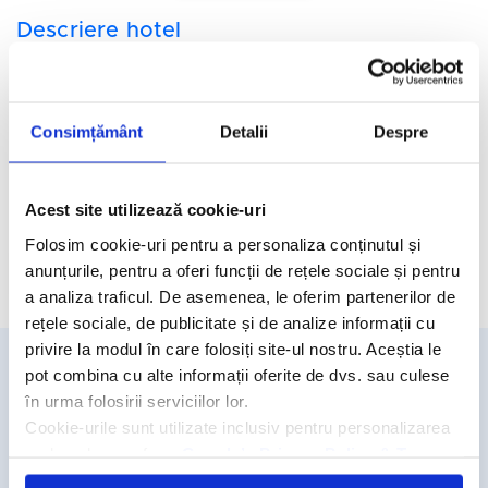
Descriere hotel
Hotelul Asana Analipsi 3*
se afla in localitatea Analipsi din
regiunea cretana Hersonissos.
Facilitati hotel
Consimțământ
Detalii
Despre
Camere hotel
Acest site utilizează cookie-uri
Folosim cookie-uri pentru a personaliza conținutul și
anunțurile, pentru a oferi funcții de rețele sociale și pentru
Cere oferta personalizata
a analiza traficul. De asemenea, le oferim partenerilor de
rețele sociale, de publicitate și de analize informații cu
privire la modul în care folosiți site-ul nostru. Aceștia le
pot combina cu alte informații oferite de dvs. sau culese
Detalii si rezervari
în urma folosirii serviciilor lor.
Cookie-urile sunt utilizate inclusiv pentru personalizarea
031.438.18.53
reclamelor, conform
Google’s Privacy Policy & Terms
rezervari@travelmatters.ro
travelmatters.ro