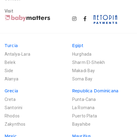
Visit
Turcia
Egipt
Antalya-Lara
Hurghada
Belek
Sharm El-Sheikh
Side
Makadi Bay
Alanya
Soma Bay
Grecia
Republica Dominicana
Creta
Punta-Cana
Santorini
La Romana
Rhodos
Puerto Plata
Zakynthos
Bayahibe
Mexic
Mauritius