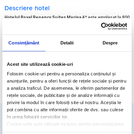
Descriere hotel
Hotelul Royal Regency Suites Marina 4*
este amplasat la 800
de metri de Marina Beach, la 1 km de The Walk at JBR, la 1,4
km de Hidden Beach, la 1,6 km de Barasti Beach si la 21 de
km de Aeroportul Internațional Al Maktoum.
Consimțământ
Detalii
Despre
Facilitati hotel
Acest site utilizează cookie-uri
Camere hotel
Folosim cookie-uri pentru a personaliza conținutul și
anunțurile, pentru a oferi funcții de rețele sociale și pentru
a analiza traficul. De asemenea, le oferim partenerilor de
Cere oferta personalizata
rețele sociale, de publicitate și de analize informații cu
privire la modul în care folosiți site-ul nostru. Aceștia le
pot combina cu alte informații oferite de dvs. sau culese
în urma folosirii serviciilor lor.
Detalii si rezervari
Cookie-urile sunt utilizate inclusiv pentru personalizarea
reclamelor, conform
Google’s Privacy Policy & Terms
031.438.18.53