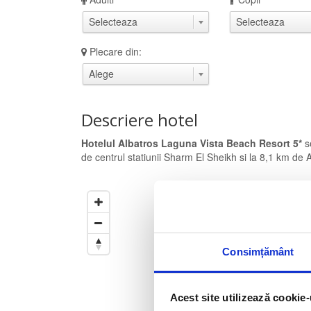
Plecare din:
Descriere hotel
Hotelul Albatros Laguna Vista Beach Resort 5*
se
de centrul statiunii Sharm El Sheikh si la 8,1 km de 
Cercul este setat la
500
m
de
Trageti de el pentru a modific
Consimțământ
Acest site utilizează cookie-