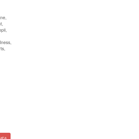
ine,
t,
pii,
llness,
ts,
zata