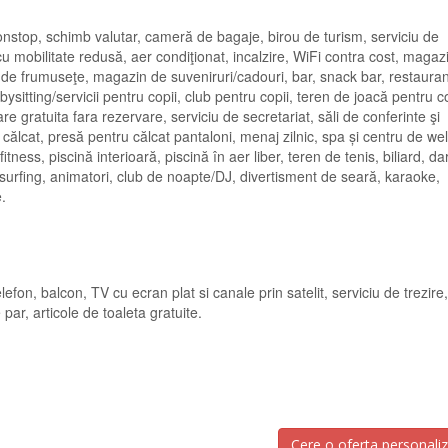
nonstop, schimb valutar, cameră de bagaje, birou de turism, serviciu de
 cu mobilitate redusă, aer condiţionat, incalzire, WiFi contra cost, magaz
de frumuseţe, magazin de suveniruri/cadouri, bar, snack bar, restauran
ysitting/servicii pentru copii, club pentru copii, teren de joacă pentru co
re gratuita fara rezervare, serviciu de secretariat, săli de conferinte şi
e călcat, presă pentru călcat pantaloni, menaj zilnic, spa și centru de we
ness, piscină interioară, piscină în aer liber, teren de tenis, biliard, dar
surfing, animatori, club de noapte/DJ, divertisment de seară, karaoke,
tate.
efon, balcon, TV cu ecran plat si canale prin satelit, serviciu de trezire,
 par, articole de toaleta gratuite.
Cere o oferta personali