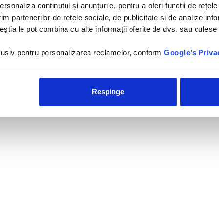
rsonaliza conținutul și anunțurile, pentru a oferi funcții de rețele
Hotelul Albatros Laguna Vista
im partenerilor de rețele sociale, de publicitate și de analize info
Beach Resort 5*se afla pe
plaja cu nisip din Golful Nabq,
ceștia le pot combina cu alte informații oferite de dvs. sau culese î
la 20 de...
nclusiv pentru personalizarea reclamelor, conform
Google’s Priva
Respinge