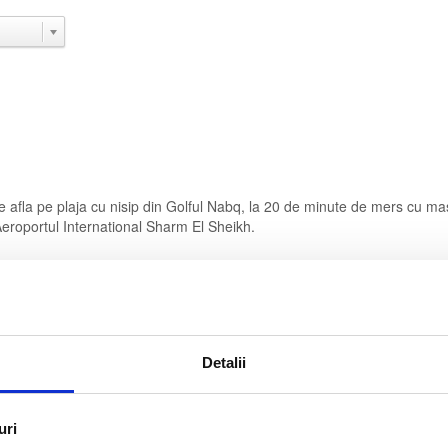
 afla pe plaja cu nisip din Golful Nabq, la 20 de minute de mers cu ma
Aeroportul International Sharm El Sheikh.
 hotel
a distanta
Detalii
×
uri
Albatros Laguna Vista
Beach Resort - 5*