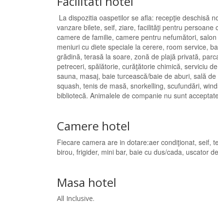
Facilitati hotel
La dispozitia oaspetilor se afla: recepţie deschisă 
vanzare bilete, seif, ziare, facilităţi pentru persoane
camere de familie, camere pentru nefumători, salon 
meniuri cu diete speciale la cerere, room service, bab
grădină, terasă la soare, zonă de plajă privată, parca
petreceri, spălătorie, curăţătorie chimică, serviciu d
sauna, masaj, baie turcească/baie de aburi, sală de fit
squash, tenis de masă, snorkelling, scufundări, wind
bibliotecă. Animalele de companie nu sunt accep
Camere hotel
Fiecare camera are in dotare:aer condiţionat, seif, tel
birou, frigider, mini bar, baie cu dus/cada, uscator de
Masa hotel
All Inclusive.