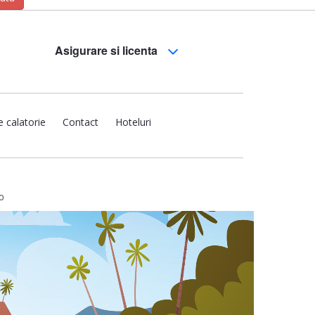
Asigurare si licenta
e calatorie
Contact
Hoteluri
o