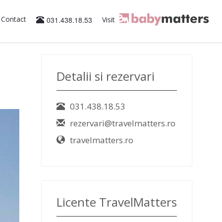
Contact
031.438.18.53
Visit
Detalii si rezervari
031.438.18.53
rezervari@travelmatters.ro
travelmatters.ro
Licente TravelMatters