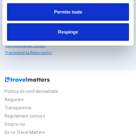
rezervari@travelmatters.ro
Permite toate
travelmatters.ro
Licente TravelMatters
Respinge
Vezi Asigurarea de Turism
Vezi Licenta de Turism
Transparenta Rezervarilor
Politica de confidentialitate
Asigurare
Transparenta
Regulament concurs
Despre noi
De ce Travel Matters