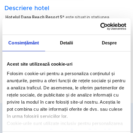
Descriere hotel
Hotelul Dana Beach Resort 5*
este situat in statiunea
Hurghada, la 15 minute de mers cu masina de Aeroportul
International Hurghada.
Facilitati hotel
Consimțământ
Detalii
Despre
Camere hotel
Acest site utilizează cookie-uri
Masa:
All Inclusive.
Folosim cookie-uri pentru a personaliza conținutul și
anunțurile, pentru a oferi funcții de rețele sociale și pentru
a analiza traficul. De asemenea, le oferim partenerilor de
Cere oferta personalizata
rețele sociale, de publicitate și de analize informații cu
privire la modul în care folosiți site-ul nostru. Aceștia le
pot combina cu alte informații oferite de dvs. sau culese
în urma folosirii serviciilor lor.
Detalii si rezervari
Cookie-urile sunt utilizate inclusiv pentru personalizarea
reclamelor, conform
Google’s Privacy Policy & Terms
031.438.18.53