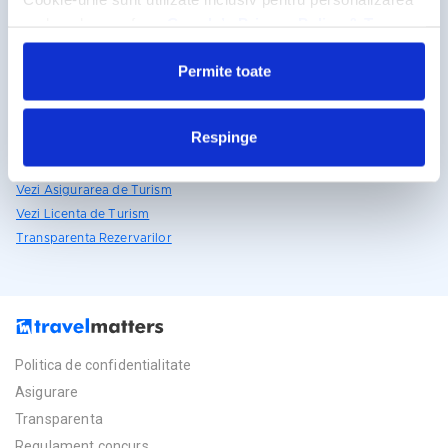
reclamelor, conform
Google’s Privacy Policy & Terms
Detalii si rezervari
031.438.18.53
Permite toate
rezervari@travelmatters.ro
travelmatters.ro
Respinge
Licente TravelMatters
Vezi Asigurarea de Turism
Vezi Licenta de Turism
Transparenta Rezervarilor
Politica de confidentialitate
Asigurare
Transparenta
Regulament concurs