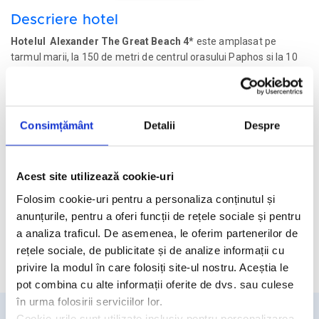
Descriere hotel
Hotelul Alexander The Great Beach 4*
este amplasat pe
tarmul marii, la 150 de metri de centrul orasului Paphos si la 10
minute de mers pe jos de portul Paphos. La mai putin de 15
minute de mers pe jos se afla Parcul Arheologoc si Biserica Ayia
Kyriaki Chrysopolitissa. In apropierea hotelului exista baruri si
magazine. Hotelul detine o plaja de nisip cu steag albastru,
Consimțământ
Detalii
Despre
restaurante tip bufet si a la carte, taverna si 2 piscine.
Facilitati hotel
Acest site utilizează cookie-uri
Folosim cookie-uri pentru a personaliza conținutul și
Camere hotel
anunțurile, pentru a oferi funcții de rețele sociale și pentru
a analiza traficul. De asemenea, le oferim partenerilor de
rețele sociale, de publicitate și de analize informații cu
Cere oferta personalizata
privire la modul în care folosiți site-ul nostru. Aceștia le
pot combina cu alte informații oferite de dvs. sau culese
în urma folosirii serviciilor lor.
Cookie-urile sunt utilizate inclusiv pentru personalizarea