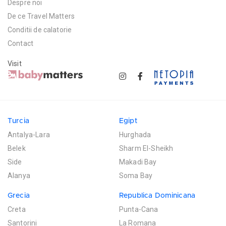
Despre noi
De ce Travel Matters
Conditii de calatorie
Contact
Visit
Turcia
Egipt
Antalya-Lara
Hurghada
Belek
Sharm El-Sheikh
Side
Makadi Bay
Alanya
Soma Bay
Grecia
Republica Dominicana
Creta
Punta-Cana
Santorini
La Romana