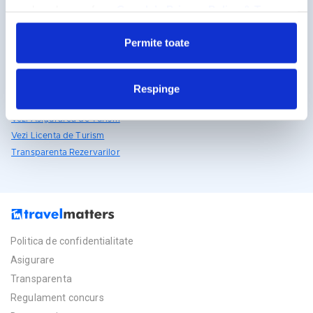
Detalii si rezervari
reclamelor, conform
Google’s Privacy Policy & Terms
031.438.18.53
Permite toate
rezervari@travelmatters.ro
travelmatters.ro
Respinge
Licente TravelMatters
Vezi Asigurarea de Turism
Vezi Licenta de Turism
Transparenta Rezervarilor
Politica de confidentialitate
Asigurare
Transparenta
Regulament concurs