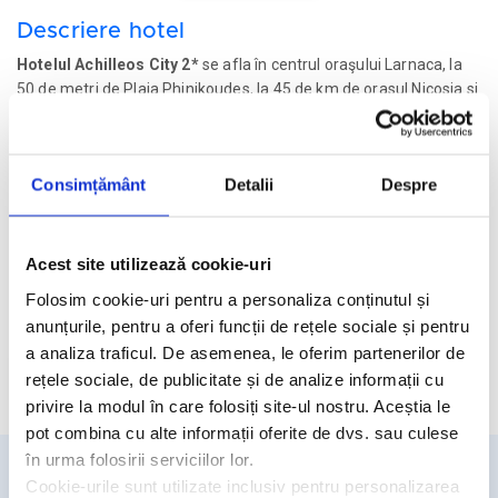
Descriere hotel
Hotelul Achilleos City 2*
se afla în centrul oraşului Larnaca, la
50 de metri de Plaja Phinikoudes, la 45 de km de orasul Nicosia si
la 10 minute de mers cu masina de Aeroportul International din
Larnaca. Camerele hotelului sunt decorate în tonuri de pământ şi
beneficiază de mobilier elegant.
Consimțământ
Detalii
Despre
Facilitati hotel
Acest site utilizează cookie-uri
Camere hotel
Folosim cookie-uri pentru a personaliza conținutul și
Masa:
Mic Dejun.
anunțurile, pentru a oferi funcții de rețele sociale și pentru
a analiza traficul. De asemenea, le oferim partenerilor de
Cere oferta personalizata
rețele sociale, de publicitate și de analize informații cu
privire la modul în care folosiți site-ul nostru. Aceștia le
pot combina cu alte informații oferite de dvs. sau culese
în urma folosirii serviciilor lor.
Cookie-urile sunt utilizate inclusiv pentru personalizarea