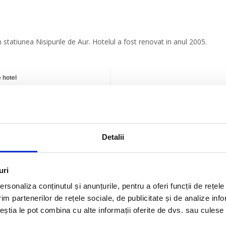
n statiunea Nisipurile de Aur. Hotelul a fost renovat in anul 2005.
 hotel
a distanta
Detalii
×
Perla - 3*
Hotelul Perla 3* se afla situat
la 450 m de plaja, in statiunea
uri
Nisipurile de Aur. Hotelul a...
rsonaliza conținutul și anunțurile, pentru a oferi funcții de rețele
im partenerilor de rețele sociale, de publicitate și de analize info
ceștia le pot combina cu alte informații oferite de dvs. sau culese î