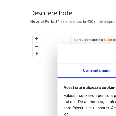
Descriere hotel
Hotelul Perla 3*
se afla situat la 450 m de plaja, i
Cercul este setat la
500
m
de
Trageti de el pentru a modific
Consimțământ
Acest site utilizează cookie-
Folosim cookie-uri pentru a pe
traficul. De asemenea, le ofer
care folosiți site-ul nostru. A
lor.