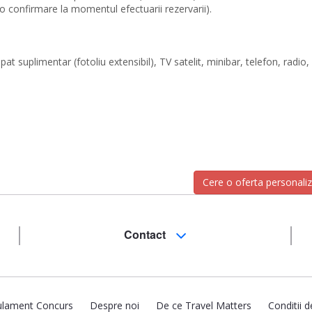
 confirmare la momentul efectuarii rezervarii).
t suplimentar (fotoliu extensibil), TV satelit, minibar, telefon, radio,
Cere o oferta personali
Contact
lament Concurs
Despre noi
De ce Travel Matters
Conditii d