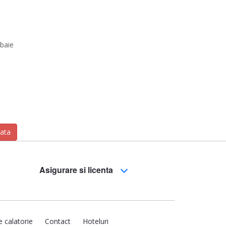
 baie
zata
Asigurare si licenta
e calatorie
Contact
Hoteluri