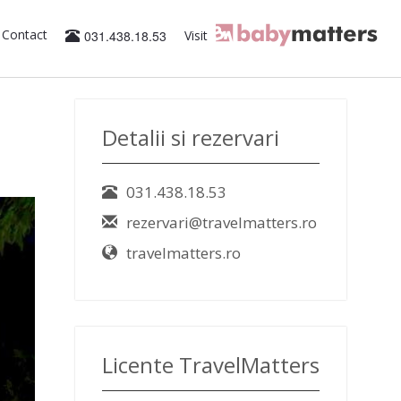
Contact
031.438.18.53
Visit
Detalii si rezervari
031.438.18.53
rezervari@travelmatters.ro
travelmatters.ro
Licente TravelMatters