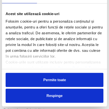
Descriere hotel
Hotelul Best Semiramis 5*
este amplasat pe o stanca, la 10
Acest site utilizează cookie-uri
minute de centrul orasului Puerto de la Cruz, la 1,5 km de Plaja
Folosim cookie-uri pentru a personaliza conținutul și
Lago Martianez si la 1 ora de mers cu masina de Parcul National
anunțurile, pentru a oferi funcții de rețele sociale și pentru
Teide si Aeroportul Tenerife Norte.
a analiza traficul. De asemenea, le oferim partenerilor de
Facilitati hotel
rețele sociale, de publicitate și de analize informații cu
privire la modul în care folosiți site-ul nostru. Aceștia le
pot combina cu alte informații oferite de dvs. sau culese
Camere hotel
în urma folosirii serviciilor lor.
Masa:
Mic dejun.
Cookie-urile sunt utilizate inclusiv pentru personalizarea
reclamelor, conform
Google’s Privacy Policy & Terms
Cere oferta personalizata
Permite toate
Respinge