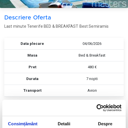
Descriere Oferta
Last minute Tenerife BED & BREAKFAST Best Semiramis
Data plecare
04/06/2026
Masa
Bed & Breakfast
Pret
480 €
Durata
7 nopti
Transport
Avion
Rezerva
Rezerva
Consimțământ
Detalii
Despre