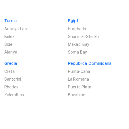
Turcia
Egipt
Antalya-Lara
Hurghada
Belek
Sharm El-Sheikh
Side
Makadi Bay
Alanya
Soma Bay
Grecia
Republica Dominicana
Creta
Punta-Cana
Santorini
La Romana
Rhodos
Puerto Plata
Zakynthos
Bayahibe
Mexic
Mauritius
Riviera Maya
Poste de Flacq
Filtreaza rezultatele
Cancun
Bel Ombre