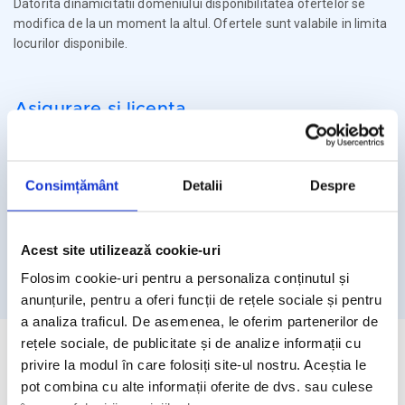
Datorita dinamicitatii domeniului disponibilitatea ofertelor se
modifica de la un moment la altul. Ofertele sunt valabile in limita
locurilor disponibile.
Asigurare si licenta
Agentia Travel Matters functioneaza sub Licenta de Turism nr.
1086 / 03.03.2025
Consimțământ
Detalii
Despre
Agentia Travel Matters este asigurata la Omniasig cu Polita
Seria I - Numarul 56861/ Valabilitate 12 luni – de la 06.02.2026 –
05.02.2027
Acest site utilizează cookie-uri
Licenta de turism
Asigurare
Folosim cookie-uri pentru a personaliza conținutul și
anunțurile, pentru a oferi funcții de rețele sociale și pentru
a analiza traficul. De asemenea, le oferim partenerilor de
rețele sociale, de publicitate și de analize informații cu
privire la modul în care folosiți site-ul nostru. Aceștia le
pot combina cu alte informații oferite de dvs. sau culese