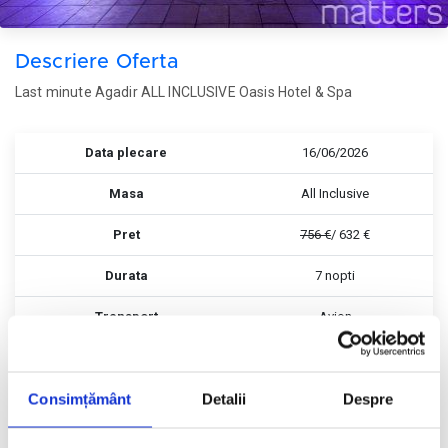
Descriere Oferta
Last minute Agadir ALL INCLUSIVE Oasis Hotel & Spa
Data plecare
16/06/2026
Masa
All Inclusive
Pret
756 €
/ 632 €
Durata
7 nopti
Transport
Avion
Consimțământ
Detalii
Despre
Rezerva
Rezerva