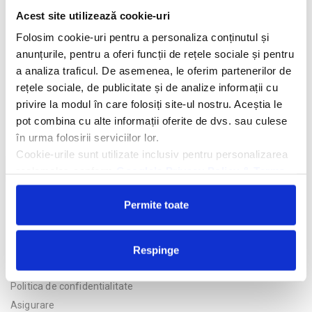
Descriere hotel
Acest site utilizează cookie-uri
Hotelul Oasis Hotel & Spa 4*
se afla in centrul orasului Agadir,
Folosim cookie-uri pentru a personaliza conținutul și
la 200 de metri de mare si apartine brandului hotelier Tulip Inn.
anunțurile, pentru a oferi funcții de rețele sociale și pentru
a analiza traficul. De asemenea, le oferim partenerilor de
Facilitati hotel
rețele sociale, de publicitate și de analize informații cu
privire la modul în care folosiți site-ul nostru. Aceștia le
Camere hotel
pot combina cu alte informații oferite de dvs. sau culese
în urma folosirii serviciilor lor.
Cookie-urile sunt utilizate inclusiv pentru personalizarea
Cere oferta personalizata
reclamelor, conform
Google’s Privacy Policy & Terms
Permite toate
Respinge
Politica de confidentialitate
Asigurare