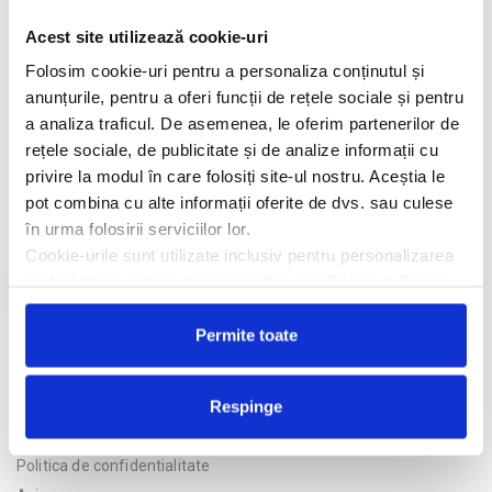
Descriere hotel
Acest site utilizează cookie-uri
Hotelul Meriem Marrakech 4*
este situat in centrul prasului
Folosim cookie-uri pentru a personaliza conținutul și
Marrakech, la 4 minute de mers cu masina de gara si la 6 km
anunțurile, pentru a oferi funcții de rețele sociale și pentru
distanta de Aeroportul Marrakech.
a analiza traficul. De asemenea, le oferim partenerilor de
Facilitati hotel
rețele sociale, de publicitate și de analize informații cu
privire la modul în care folosiți site-ul nostru. Aceștia le
pot combina cu alte informații oferite de dvs. sau culese
Camere hotel
în urma folosirii serviciilor lor.
Cookie-urile sunt utilizate inclusiv pentru personalizarea
reclamelor, conform
Google’s Privacy Policy & Terms
Cere oferta personalizata
Permite toate
Respinge
Politica de confidentialitate