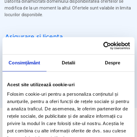
Datorita dinamicitatii domeniului disponibilitatea ofertelor se
modifica de la un moment la altul. Ofertele sunt valabile in limita
locurilor disponibile.
Asigurare si licenta
Agentia Travel Matters functioneaza sub Licenta de Turism nr.
1086 / 03.03.2025
Consimțământ
Detalii
Despre
Agentia Travel Matters este asigurata la Omniasig cu Polita
Seria I - Numarul 56861/ Valabilitate 12 luni – de la 06.02.2026 –
05.02.2027
Acest site utilizează cookie-uri
Licenta de turism
Asigurare
Folosim cookie-uri pentru a personaliza conținutul și
anunțurile, pentru a oferi funcții de rețele sociale și pentru
a analiza traficul. De asemenea, le oferim partenerilor de
rețele sociale, de publicitate și de analize informații cu
privire la modul în care folosiți site-ul nostru. Aceștia le
pot combina cu alte informații oferite de dvs. sau culese