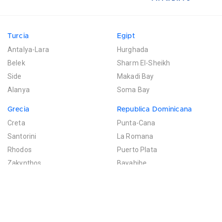
Turcia
Egipt
Antalya-Lara
Hurghada
Belek
Sharm El-Sheikh
Side
Makadi Bay
Alanya
Soma Bay
Grecia
Republica Dominicana
Creta
Punta-Cana
Santorini
La Romana
Rhodos
Puerto Plata
Zakynthos
Bayahibe
Mexic
Mauritius
Riviera Maya
Poste de Flacq
Filtreaza rezultatele
Cancun
Bel Ombre