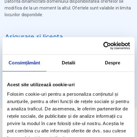
Datorita dinamicitatii domeniului disponibilitatea ofertelor se
modifica de la un moment la altul. Ofertele sunt valabile in limita
locurilor disponibile.
Asigurare si licenta
Agentia Travel Matters functioneaza sub Licenta de Turism nr.
1086 / 03.03.2025
Consimțământ
Detalii
Despre
Agentia Travel Matters este asigurata la Omniasig cu Polita
Seria I - Numarul 56861/ Valabilitate 12 luni – de la 06.02.2026 –
05.02.2027
Acest site utilizează cookie-uri
Licenta de turism
Asigurare
Folosim cookie-uri pentru a personaliza conținutul și
anunțurile, pentru a oferi funcții de rețele sociale și pentru
a analiza traficul. De asemenea, le oferim partenerilor de
rețele sociale, de publicitate și de analize informații cu
privire la modul în care folosiți site-ul nostru. Aceștia le
pot combina cu alte informații oferite de dvs. sau culese