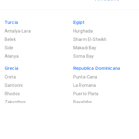
Turcia
Egipt
Antalya-Lara
Hurghada
Belek
Sharm El-Sheikh
Side
Makadi Bay
Alanya
Soma Bay
Grecia
Republica Dominicana
Creta
Punta-Cana
Santorini
La Romana
Rhodos
Puerto Plata
Zakynthos
Bayahibe
Mexic
Mauritius
Riviera Maya
Poste de Flacq
Filtreaza rezultatele
Cancun
Bel Ombre