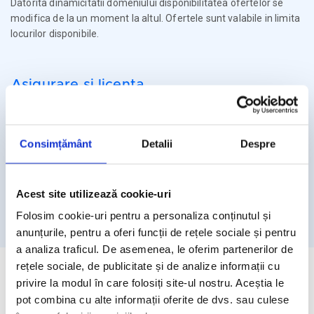
Datorita dinamicitatii domeniului disponibilitatea ofertelor se
modifica de la un moment la altul. Ofertele sunt valabile in limita
locurilor disponibile.
Asigurare si licenta
Agentia Travel Matters functioneaza sub Licenta de Turism nr.
1086 / 03.03.2025
Consimțământ
Detalii
Despre
Agentia Travel Matters este asigurata la Omniasig cu Polita
Seria I - Numarul 56861/ Valabilitate 12 luni – de la 06.02.2026 –
05.02.2027
Acest site utilizează cookie-uri
Licenta de turism
Asigurare
Folosim cookie-uri pentru a personaliza conținutul și
anunțurile, pentru a oferi funcții de rețele sociale și pentru
a analiza traficul. De asemenea, le oferim partenerilor de
rețele sociale, de publicitate și de analize informații cu
privire la modul în care folosiți site-ul nostru. Aceștia le
pot combina cu alte informații oferite de dvs. sau culese