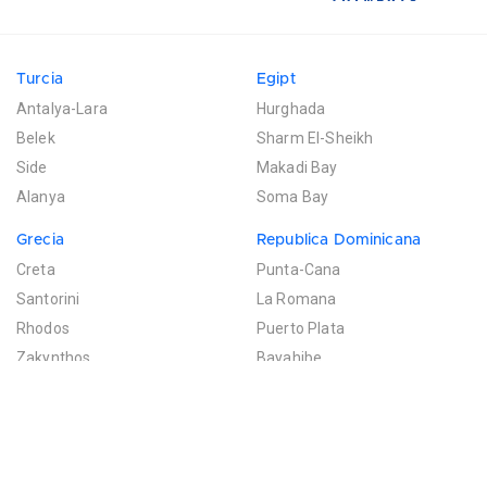
Turcia
Egipt
Antalya-Lara
Hurghada
Belek
Sharm El-Sheikh
Side
Makadi Bay
Alanya
Soma Bay
Grecia
Republica Dominicana
Creta
Punta-Cana
Santorini
La Romana
Rhodos
Puerto Plata
Zakynthos
Bayahibe
Mexic
Mauritius
Riviera Maya
Poste de Flacq
Filtreaza rezultatele
Cancun
Bel Ombre