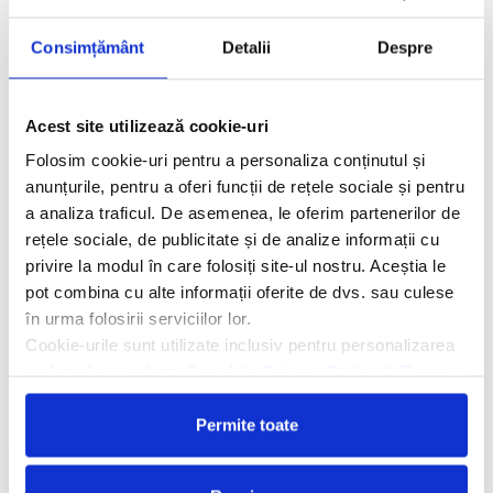
Consimțământ
Detalii
Despre
Descriere hotel
Hotelul TIME Oak Hotel & Suites 4*
este situat in districtul
Tecom, la 5 minute de mers cu maşina de centrul comercial Mall
Acest site utilizează cookie-uri
of Emirates. Restaurantul Petals este deschis non stop şi
serveşte bufet cald cu specialităţi orientale şi preparate
Folosim cookie-uri pentru a personaliza conținutul și
mediteraneene. La terasa insorita de langa piscina cu valuri,
anunțurile, pentru a oferi funcții de rețele sociale și pentru
oaspeţii pot savura sucuri proaspete, cocktail-uri exotice şi
a analiza traficul. De asemenea, le oferim partenerilor de
gustări uşoare.
rețele sociale, de publicitate și de analize informații cu
privire la modul în care folosiți site-ul nostru. Aceștia le
pot combina cu alte informații oferite de dvs. sau culese
Facilitati hotel
în urma folosirii serviciilor lor.
Cookie-urile sunt utilizate inclusiv pentru personalizarea
Camere hotel
reclamelor, conform
Google’s Privacy Policy & Terms
Masa:
Mic dejun.
Permite toate
Cere oferta personalizata