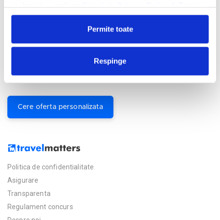
reclamelor, conform
Google’s Privacy Policy & Terms
Permite toate
Facilitati hotel
Camere hotel
Respinge
Masa:
Mic Dejun si Demipensiune.
Cere oferta personalizata
Politica de confidentialitate
Asigurare
Transparenta
Regulament concurs
Despre noi