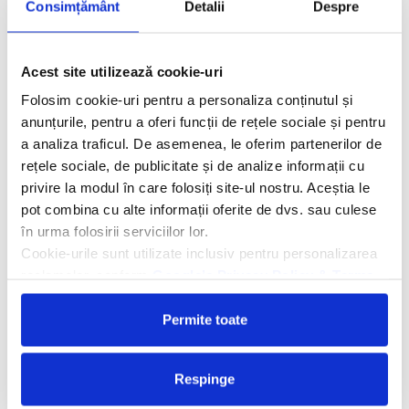
Consimțământ
Detalii
Despre
Descriere hotel
Hotelul Ali Baba Palace 4*
este situat pe malul marii, la 8 km de
aeroportul din Hurghada, la 11 km de centrul orasului si este
Acest site utilizează cookie-uri
recomandat pentru vacante in familie, cu copiii si pentru amatorii
Folosim cookie-uri pentru a personaliza conținutul și
de surfing. Oaspetii pot beneficia de teritoriul a trei hoteluri: Ali
anunțurile, pentru a oferi funcții de rețele sociale și pentru
Baba Beach Resort, Jasmin Village, Aladdin Beach Resort. Vis-a-
a analiza traficul. De asemenea, le oferim partenerilor de
vis de hotel este situat aqua parkul Titanic.
rețele sociale, de publicitate și de analize informații cu
Facilitati hotel
privire la modul în care folosiți site-ul nostru. Aceștia le
pot combina cu alte informații oferite de dvs. sau culese
în urma folosirii serviciilor lor.
Camere hotel
Cookie-urile sunt utilizate inclusiv pentru personalizarea
Masa:
All Inclusive.
reclamelor, conform
Google’s Privacy Policy & Terms
Permite toate
Cere oferta personalizata
Respinge